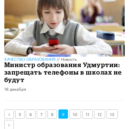
КАЧЕСТВО ОБРАЗОВАНИЯ
//
Новость
Министр образования Удмуртии:
запрещать телефоны в школах не
будут
18 декабря
Назад
5
6
7
8
9
10
11
12
13
Далее