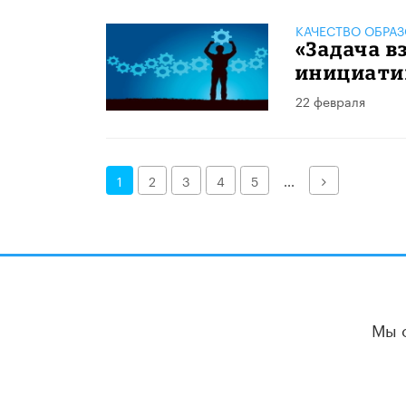
КАЧЕСТВО ОБРА
«Задача в
инициати
22 февраля
Далее
1
2
3
4
5
...
Мы 