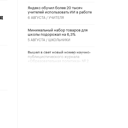
​Яндекс обучил более 20 тысяч
учителей использовать ИИ в работе
я
6 АВГУСТА /
УЧИТЕЛЯ
Минимальный набор товаров для
школы подорожал на 6,3%
5 АВГУСТА /
ШКОЛЬНИКИ
Вышел в свет новый номер научно-
публицистического журнала
«Образовательная политика» № 2
(2026)
3 ИЮЛЯ /
АНОНС
Школьники и студенты Москвы
почтили память героев Великой
Отечественной войны
22 ИЮНЯ /
ГОРОДСКОЕ ОБРАЗОВАНИЕ
«Егор, давай во двор!»
22 ИЮНЯ /
АНОНС
Из закона о регулировании ИИ