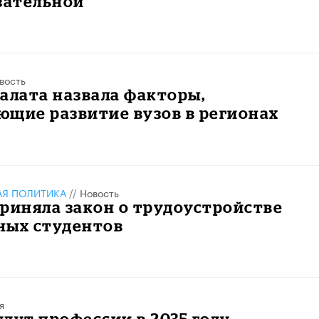
зательной
вость
алата назвала факторы,
щие развитие вузов в регионах
АЯ ПОЛИТИКА
//
Новость
риняла закон о трудоустройстве
ных студентов
я
дут профессии в 2035 году