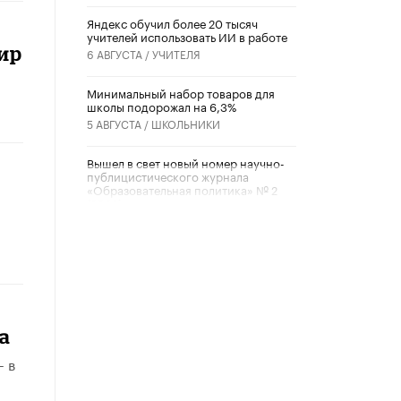
​Яндекс обучил более 20 тысяч
учителей использовать ИИ в работе
ир
6 АВГУСТА /
УЧИТЕЛЯ
Минимальный набор товаров для
школы подорожал на 6,3%
5 АВГУСТА /
ШКОЛЬНИКИ
Вышел в свет новый номер научно-
публицистического журнала
«Образовательная политика» № 2
(2026)
3 ИЮЛЯ /
АНОНС
Школьники и студенты Москвы
почтили память героев Великой
Отечественной войны
22 ИЮНЯ /
ГОРОДСКОЕ ОБРАЗОВАНИЕ
а
«Егор, давай во двор!»
22 ИЮНЯ /
АНОНС
– в
Из закона о регулировании ИИ