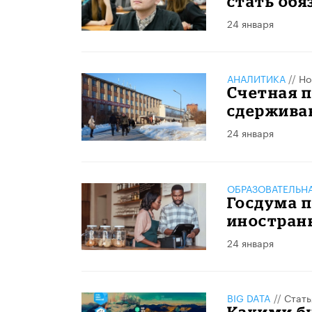
стать обя
24 января
АНАЛИТИКА
//
Но
Счетная п
сдерживаю
24 января
ОБРАЗОВАТЕЛЬН
Госдума п
иностран
24 января
BIG DATA
//
Стать
Какими бу