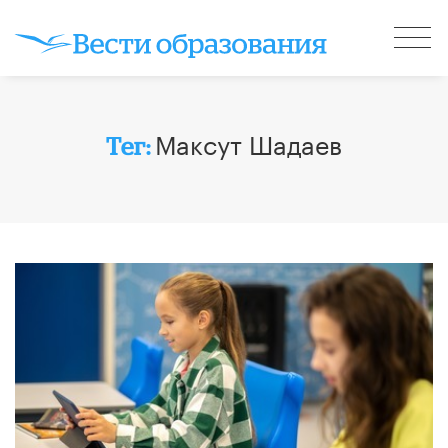
Максут Шадаев
Тег: