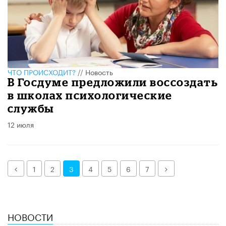
ЧТО ПРОИСХОДИТ?
//
Новость
В Госдуме предложили воссоздать
в школах психологические
службы
12 июля
Назад
Далее
1
2
3
4
5
6
7
НОВОСТИ