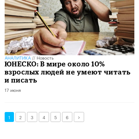
АНАЛИТИКА
//
Новость
ЮНЕСКО: В мире около 10%
взрослых людей не умеют читать
и писать
17 июня
Далее
1
2
3
4
5
6