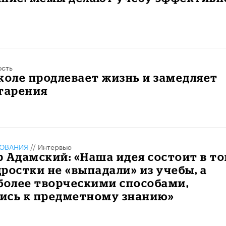
ость
коле продлевает жизнь и замедляет
тарения
ЗОВАНИЯ
//
Интервью
 Адамский: «Наша идея состоит в то
ростки не «выпадали» из учебы, а
более творческими способами,
ись к предметному знанию»