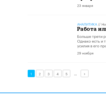
23 января
АНАЛИТИКА
//
Но
Работа ил
Больше трети р
Однако есть и 
усилия в его п
29 ноября
Далее
1
2
3
4
5
...