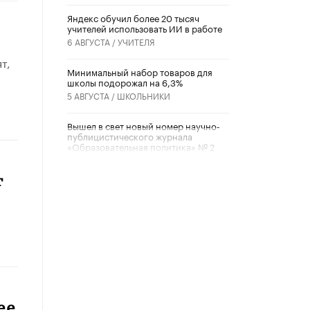
​Яндекс обучил более 20 тысяч
учителей использовать ИИ в работе
6 АВГУСТА /
УЧИТЕЛЯ
т,
Минимальный набор товаров для
школы подорожал на 6,3%
5 АВГУСТА /
ШКОЛЬНИКИ
Вышел в свет новый номер научно-
публицистического журнала
«Образовательная политика» № 2
(2026)
3 ИЮЛЯ /
АНОНС
т
Школьники и студенты Москвы
почтили память героев Великой
Отечественной войны
22 ИЮНЯ /
ГОРОДСКОЕ ОБРАЗОВАНИЕ
«Егор, давай во двор!»
22 ИЮНЯ /
АНОНС
ее
Из закона о регулировании ИИ