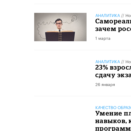
АНАЛИТИКА
//
Но
Самореали
зачем ро
1 марта
АНАЛИТИКА
//
Но
23% взрос
сдачу экз
26 января
КАЧЕСТВО ОБРА
Умение пл
навыков,
программ