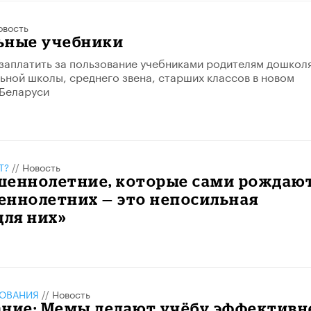
овость
ьные учебники
заплатить за пользование учебниками родителям дошколя
ьной школы, среднего звена, старших классов в новом
 Беларуси
Т?
//
Новость
шеннолетние, которые сами рождаю
еннолетних — это непосильная
для них»
ЗОВАНИЯ
//
Новость
ание: Мемы делают учёбу эффективн