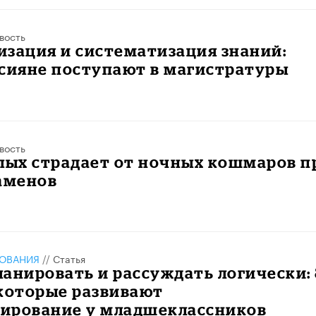
вость
зация и систематизация знаний:
ссияне поступают в магистратуры
вость
лых страдает от ночных кошмаров п
аменов
ЗОВАНИЯ
//
Статья
анировать и рассуждать логически: 
 которые развивают
ирование у младшеклассников