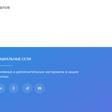
школьные учебники примеры
алов
женщин-инженеров
5 ИЮНЯ /
УЧЕБНИКИ
Уличенный в списывании школьник
вернул себе призовое место на
олимпиаде через суд
5 ИЮНЯ /
ЧТО ПРОИСХОДИТ?
«Евгений Онегин» станет
обязательным для повторения в 10–
11-х классах
4 ИЮНЯ /
КАЧЕСТВО ОБРАЗОВАНИЯ
ОЦИАЛЬНЫЕ СЕТИ
В Общественной палате предложили
новные и дополнительные материалы в наших
шить школьную форму с учетом
уппах
национальных традиций регионов
4 ИЮНЯ /
ШКОЛЬНИКИ
В Госдуме предложили ввести
онлайн-формат для апелляций ЕГЭ
3 ИЮНЯ /
ЕГЭ И ОГЭ
​Яндекс выпустил бесплатный курс