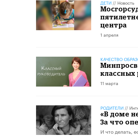
ДЕТИ
//
Новость
Мосгорсуд
пятилетн
центра
1 апреля
КАЧЕСТВО ОБРА
Минпросв
классных
11 марта
РОДИТЕЛИ
//
Инт
«В доме н
За что оп
И что делать, е