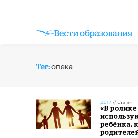
опека
Тег:
ДЕТИ
//
Статья
«В ролике
использу
ребёнка, 
родителе