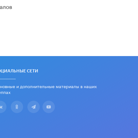
дипломы только из-за не
алов
пройденного антиплагиата
5 ИЮНЯ /
ЧТО ПРОИСХОДИТ?
Минпросвещения просят добавить в
школьные учебники примеры
женщин-инженеров
5 ИЮНЯ /
УЧЕБНИКИ
Уличенный в списывании школьник
вернул себе призовое место на
олимпиаде через суд
5 ИЮНЯ /
ЧТО ПРОИСХОДИТ?
ОЦИАЛЬНЫЕ СЕТИ
«Евгений Онегин» станет
новные и дополнительные материалы в наших
обязательным для повторения в 10–
уппах
11-х классах
4 ИЮНЯ /
КАЧЕСТВО ОБРАЗОВАНИЯ
В Общественной палате предложили
шить школьную форму с учетом
национальных традиций регионов
4 ИЮНЯ /
ШКОЛЬНИКИ