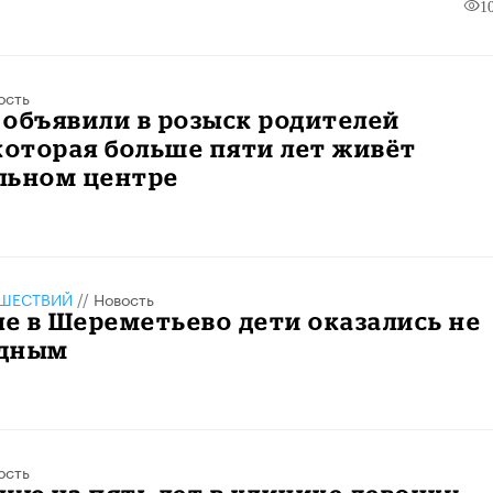
1
ость
объявили в розыск родителей
которая больше пяти лет живёт
льном центре
ШЕСТВИЙ
//
Новость
е в Шереметьево дети оказались не
одным
ость