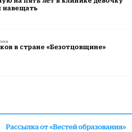
ую на пять лет в клинике девочку
и навещать
онка
ков в стране «Безотцовщине»
Рассылка от «Вестей образования»