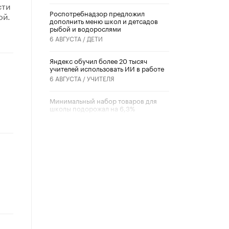
сти
Роспотребнадзор предложил
ой.
дополнить меню школ и детсадов
рыбой и водорослями
6 АВГУСТА /
ДЕТИ
​Яндекс обучил более 20 тысяч
учителей использовать ИИ в работе
6 АВГУСТА /
УЧИТЕЛЯ
Минимальный набор товаров для
школы подорожал на 6,3%
5 АВГУСТА /
ШКОЛЬНИКИ
Вышел в свет новый номер научно-
публицистического журнала
«Образовательная политика» № 2
(2026)
3 ИЮЛЯ /
АНОНС
Школьники и студенты Москвы
почтили память героев Великой
Отечественной войны
22 ИЮНЯ /
ГОРОДСКОЕ ОБРАЗОВАНИЕ