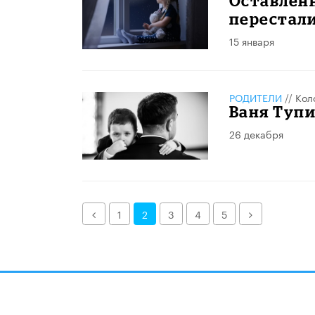
Оставленн
перестал
15 января
РОДИТЕЛИ
//
Кол
Ваня Тупи
26 декабря
Назад
Далее
1
2
3
4
5