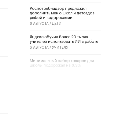
Роспотребнадзор предложил
дополнить меню школ и детсадов
рыбой и водорослями
6 АВГУСТА /
ДЕТИ
​Яндекс обучил более 20 тысяч
учителей использовать ИИ в работе
6 АВГУСТА /
УЧИТЕЛЯ
Минимальный набор товаров для
школы подорожал на 6,3%
5 АВГУСТА /
ШКОЛЬНИКИ
Вышел в свет новый номер научно-
публицистического журнала
«Образовательная политика» № 2
(2026)
3 ИЮЛЯ /
АНОНС
Школьники и студенты Москвы
почтили память героев Великой
Отечественной войны
22 ИЮНЯ /
ГОРОДСКОЕ ОБРАЗОВАНИЕ