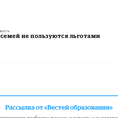
вость
 семей не пользуются льготами
Рассылка от «Вестей образования»
отправляем подборку лучших и актуальных матери