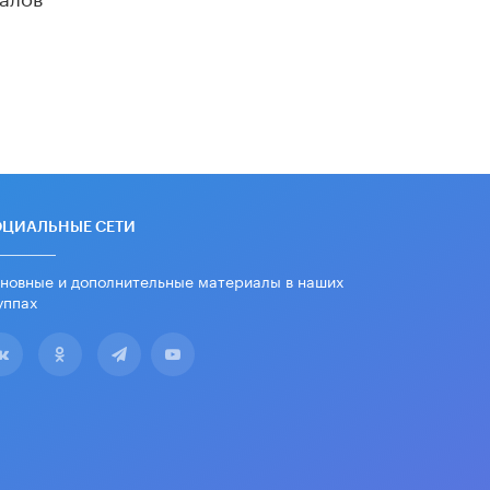
дипломы только из-за не
пройденного антиплагиата
5 ИЮНЯ /
ЧТО ПРОИСХОДИТ?
Минпросвещения просят добавить в
школьные учебники примеры
женщин-инженеров
5 ИЮНЯ /
УЧЕБНИКИ
Уличенный в списывании школьник
вернул себе призовое место на
олимпиаде через суд
ОЦИАЛЬНЫЕ СЕТИ
5 ИЮНЯ /
ЧТО ПРОИСХОДИТ?
новные и дополнительные материалы в наших
«Евгений Онегин» станет
уппах
обязательным для повторения в 10–
11-х классах
4 ИЮНЯ /
КАЧЕСТВО ОБРАЗОВАНИЯ
В Общественной палате предложили
шить школьную форму с учетом
национальных традиций регионов
4 ИЮНЯ /
ШКОЛЬНИКИ