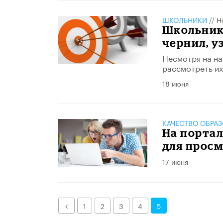
ШКОЛЬНИКИ
//
Н
Школьники
чернил, у
Несмотря на на
рассмотреть их
18 июня
КАЧЕСТВО ОБРА
На порта
для просм
17 июня
Назад
1
2
3
4
5