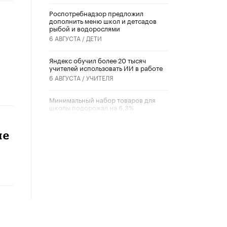
Роспотребнадзор предложил
дополнить меню школ и детсадов
рыбой и водорослями
6 АВГУСТА /
ДЕТИ
​Яндекс обучил более 20 тысяч
учителей использовать ИИ в работе
6 АВГУСТА /
УЧИТЕЛЯ
Минимальный набор товаров для
школы подорожал на 6,3%
5 АВГУСТА /
ШКОЛЬНИКИ
ие
Вышел в свет новый номер научно-
публицистического журнала
«Образовательная политика» № 2
(2026)
3 ИЮЛЯ /
АНОНС
Школьники и студенты Москвы
почтили память героев Великой
Отечественной войны
22 ИЮНЯ /
ГОРОДСКОЕ ОБРАЗОВАНИЕ