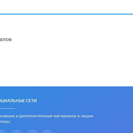
«Егор, давай во двор!»
22 ИЮНЯ /
АНОНС
Из закона о регулировании ИИ
убрали запрет на иностранные
нейросети
алов
22 ИЮНЯ /
BIG DATA
Рособрнадзор предупредил о трех
схемах мошенничества в период
сдачи ЕГЭ
19 ИЮНЯ /
ЕГЭ И ОГЭ
​Яндекс выпустил отчёт об
устойчивом развитии за 2025 год
17 ИЮНЯ /
АНАЛИТИКА
ОЦИАЛЬНЫЕ СЕТИ
Московский выпускной на ВДНХ
соберет более 60 артистов
новные и дополнительные материалы в наших
17 ИЮНЯ /
ГОРОДСКОЕ ОБРАЗОВАНИЕ
уппах
Названы лучшие российские вузы в
2026 году по версии RAEX