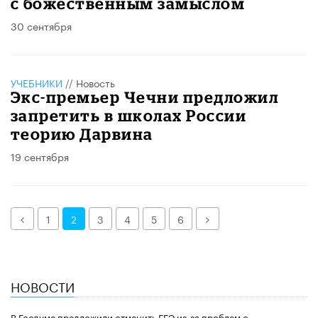
с божественным замыслом
30 сентября
УЧЕБНИКИ
//
Новость
Экс-премьер Чечни предложил
запретить в школах России
теорию Дарвина
19 сентября
Назад
Далее
1
2
3
4
5
6
НОВОСТИ
В Госдуме предложили отменить ЕГЭ из-за проблем с