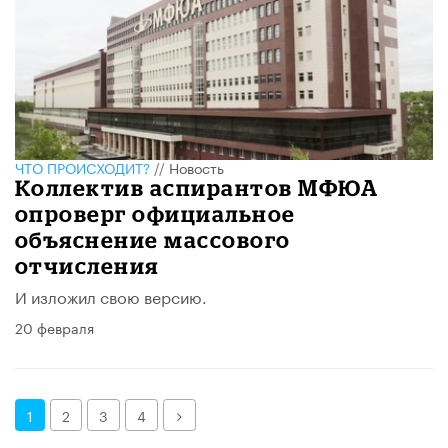
ЧТО ПРОИСХОДИТ?
//
Новость
Коллектив аспирантов МФЮА
опроверг официальное
объяснение массового
отчисления
И изложил свою версию.
20 февраля
Далее
1
2
3
4