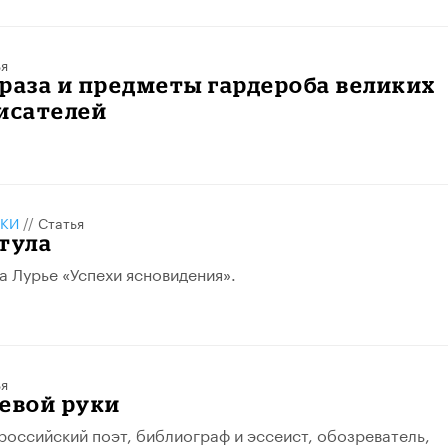
ья
раза и предметы гардероба великих
исателей
КИ
//
Статья
тула
а Лурье «Успехи ясновидения».
ья
евой руки
 российский поэт, библиограф и эссеист, обозреватель,