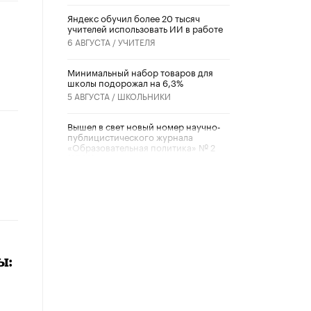
​Яндекс обучил более 20 тысяч
учителей использовать ИИ в работе
6 АВГУСТА /
УЧИТЕЛЯ
Минимальный набор товаров для
школы подорожал на 6,3%
5 АВГУСТА /
ШКОЛЬНИКИ
Вышел в свет новый номер научно-
публицистического журнала
«Образовательная политика» № 2
(2026)
3 ИЮЛЯ /
АНОНС
Школьники и студенты Москвы
почтили память героев Великой
Отечественной войны
22 ИЮНЯ /
ГОРОДСКОЕ ОБРАЗОВАНИЕ
ы:
«Егор, давай во двор!»
22 ИЮНЯ /
АНОНС
Из закона о регулировании ИИ