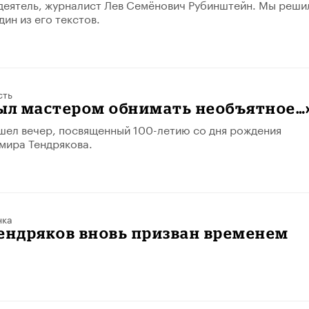
еятель, журналист Лев Семёнович Рубинштейн. Мы реши
ин из его текстов.
сть
был мастером обнимать необъятное…
шел вечер, посвященный 100-летию со дня рождения
мира Тендрякова.
нка
ендряков вновь призван временем