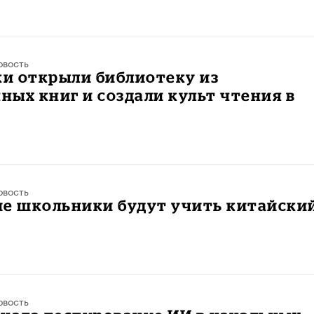
овость
и открыли библиотеку из
ых книг и создали культ чтения в
овость
ие школьники будут учить китайски
овость