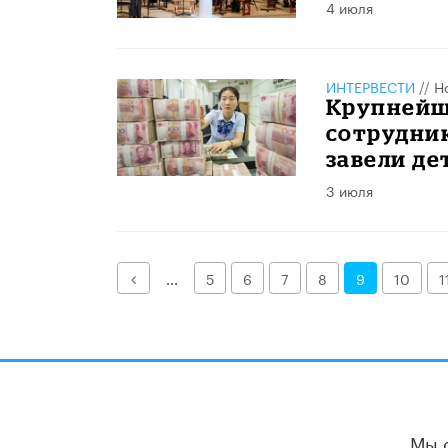
4 июля
ИНТЕРВЕСТИ
//
Н
Крупнейш
сотрудник
завели де
3 июля
Назад
...
5
6
7
8
9
10
1
Мы 