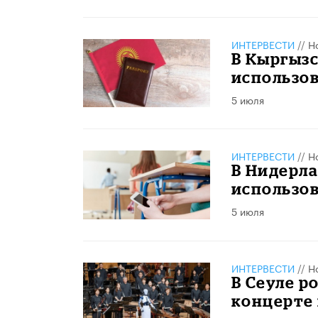
ИНТЕРВЕСТИ
//
Н
В Кыргыз
использов
5 июля
ИНТЕРВЕСТИ
//
Н
В Нидерла
использо
5 июля
ИНТЕРВЕСТИ
//
Н
В Сеуле р
концерте