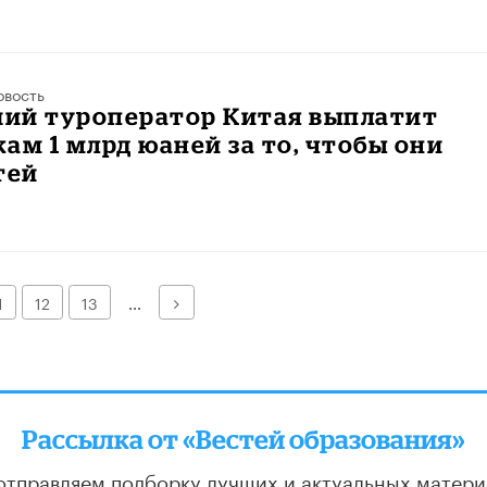
овость
ий туроператор Китая выплатит
ам 1 млрд юаней за то, чтобы они
тей
Далее
1
12
13
...
Рассылка от «Вестей образования»
отправляем подборку лучших и актуальных матери