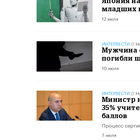
​Япония н
младших 
12 июля
ИНТЕРВЕСТИ
//
Н
Мужчина с
погибли ш
10 июля
ИНТЕРВЕСТИ
//
Н
Министр н
35% учите
баллов
Процесс сертиф
7 июля