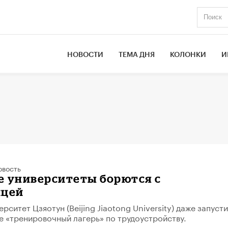
НОВОСТИ
ТЕМА ДНЯ
КОЛОНКИ
И
овость
е университеты борются с
ицей
рситет Цзяотун (Beijing Jiaotong University) даже запусти
 «тренировочный лагерь» по трудоустройству.