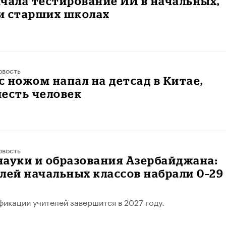
ачала тестирование ИИ в начальных,
и старших школах
овость
 ножом напал на детсад в Китае,
есть человек
овость
ауки и образования Азербайджана:
лей начальных классов набрали 0–29
икации учителей завершится в 2027 году.