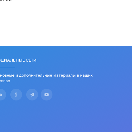
дипломы только из-за не
пройденного антиплагиата
5 ИЮНЯ /
ЧТО ПРОИСХОДИТ?
Минпросвещения просят добавить в
школьные учебники примеры
женщин-инженеров
5 ИЮНЯ /
УЧЕБНИКИ
Уличенный в списывании школьник
вернул себе призовое место на
ОЦИАЛЬНЫЕ СЕТИ
олимпиаде через суд
5 ИЮНЯ /
ЧТО ПРОИСХОДИТ?
новные и дополнительные материалы в наших
уппах
«Евгений Онегин» станет
обязательным для повторения в 10–
11-х классах
4 ИЮНЯ /
КАЧЕСТВО ОБРАЗОВАНИЯ
В Общественной палате предложили
шить школьную форму с учетом
национальных традиций регионов
4 ИЮНЯ /
ШКОЛЬНИКИ