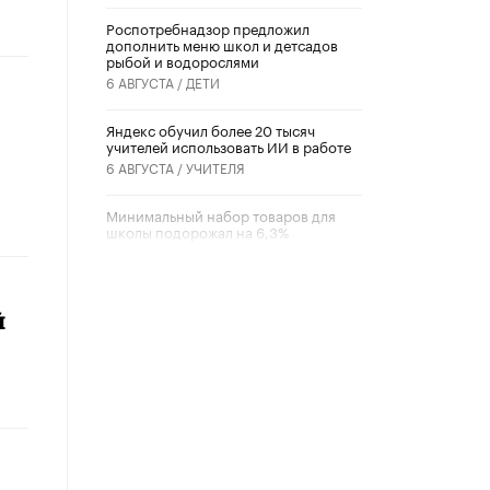
Роспотребнадзор предложил
дополнить меню школ и детсадов
рыбой и водорослями
6 АВГУСТА /
ДЕТИ
​Яндекс обучил более 20 тысяч
учителей использовать ИИ в работе
6 АВГУСТА /
УЧИТЕЛЯ
Минимальный набор товаров для
школы подорожал на 6,3%
5 АВГУСТА /
ШКОЛЬНИКИ
Вышел в свет новый номер научно-
публицистического журнала
й
«Образовательная политика» № 2
(2026)
3 ИЮЛЯ /
АНОНС
Школьники и студенты Москвы
почтили память героев Великой
Отечественной войны
22 ИЮНЯ /
ГОРОДСКОЕ ОБРАЗОВАНИЕ