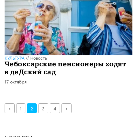
КУЛЬТУРА
//
Новость
Чебоксарские пенсионеры ходят
в деДский сад
17 октября
Назад
Далее
1
2
3
4