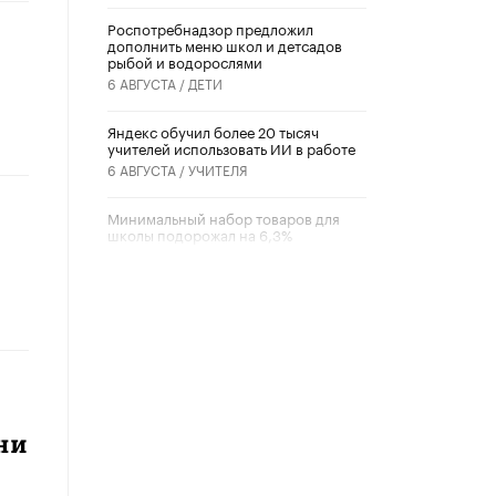
Роспотребнадзор предложил
дополнить меню школ и детсадов
рыбой и водорослями
6 АВГУСТА /
ДЕТИ
​Яндекс обучил более 20 тысяч
учителей использовать ИИ в работе
6 АВГУСТА /
УЧИТЕЛЯ
Минимальный набор товаров для
школы подорожал на 6,3%
5 АВГУСТА /
ШКОЛЬНИКИ
Вышел в свет новый номер научно-
публицистического журнала
«Образовательная политика» № 2
(2026)
3 ИЮЛЯ /
АНОНС
Школьники и студенты Москвы
почтили память героев Великой
ни
Отечественной войны
22 ИЮНЯ /
ГОРОДСКОЕ ОБРАЗОВАНИЕ