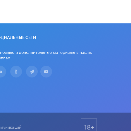
дипломы только из-за не
пройденного антиплагиата
5 ИЮНЯ /
ЧТО ПРОИСХОДИТ?
Минпросвещения просят добавить в
школьные учебники примеры
женщин-инженеров
ОЦИАЛЬНЫЕ СЕТИ
5 ИЮНЯ /
УЧЕБНИКИ
новные и дополнительные материалы в наших
Уличенный в списывании школьник
уппах
вернул себе призовое место на
олимпиаде через суд
5 ИЮНЯ /
ЧТО ПРОИСХОДИТ?
«Евгений Онегин» станет
обязательным для повторения в 10–
11-х классах
4 ИЮНЯ /
КАЧЕСТВО ОБРАЗОВАНИЯ
В Общественной палате предложили
шить школьную форму с учетом
национальных традиций регионов
4 ИЮНЯ /
ШКОЛЬНИКИ
18+
ммуникаций.