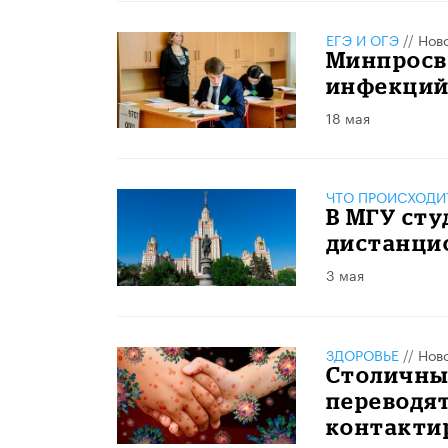
ЕГЭ И ОГЭ
//
Нов
Минпросв
инфекций 
18 мая
ЧТО ПРОИСХОДИ
В МГУ сту
дистанцио
3 мая
ЗДОРОВЬЕ
//
Нов
Столичных
переводят
контакти