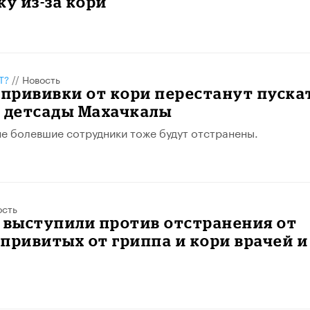
ку из-за кори
Т?
//
Новость
 прививки от кори перестанут пуска
и детсады Махачкалы
не болевшие сотрудники тоже будут отстранены.
ость
 выступили против отстранения от
привитых от гриппа и кори врачей и