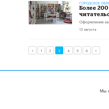
ГОРОДСКОЕ ОБР
Более 20
читатель
Оформление зан
13 августа
Назад
Далее
1
2
3
4
5
6
Мы 