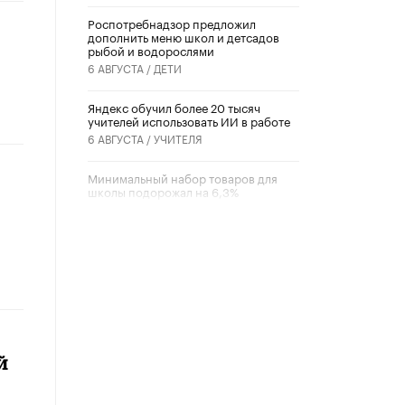
Роспотребнадзор предложил
дополнить меню школ и детсадов
рыбой и водорослями
6 АВГУСТА /
ДЕТИ
​Яндекс обучил более 20 тысяч
учителей использовать ИИ в работе
6 АВГУСТА /
УЧИТЕЛЯ
Минимальный набор товаров для
школы подорожал на 6,3%
5 АВГУСТА /
ШКОЛЬНИКИ
Вышел в свет новый номер научно-
публицистического журнала
«Образовательная политика» № 2
(2026)
3 ИЮЛЯ /
АНОНС
Школьники и студенты Москвы
почтили память героев Великой
й
Отечественной войны
22 ИЮНЯ /
ГОРОДСКОЕ ОБРАЗОВАНИЕ