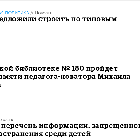
АЯ ПОЛИТИКА
//
Новость
едложили строить по типовым
ь
кой библиотеке № 180 пройдет
амяти педагога-новатора Михаила
а
овость
 перечень информации, запрещенно
остранения среди детей