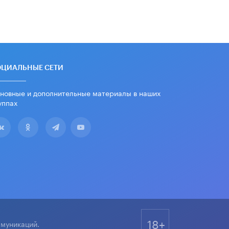
дипломы только из-за не
пройденного антиплагиата
5 ИЮНЯ /
ЧТО ПРОИСХОДИТ?
Минпросвещения просят добавить в
школьные учебники примеры
женщин-инженеров
ОЦИАЛЬНЫЕ СЕТИ
5 ИЮНЯ /
УЧЕБНИКИ
новные и дополнительные материалы в наших
Уличенный в списывании школьник
вернул себе призовое место на
уппах
олимпиаде через суд
5 ИЮНЯ /
ЧТО ПРОИСХОДИТ?
«Евгений Онегин» станет
обязательным для повторения в 10–
11-х классах
4 ИЮНЯ /
КАЧЕСТВО ОБРАЗОВАНИЯ
В Общественной палате предложили
шить школьную форму с учетом
национальных традиций регионов
4 ИЮНЯ /
ШКОЛЬНИКИ
18+
ммуникаций.