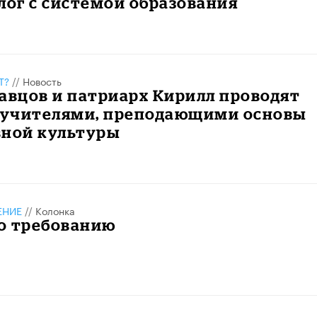
лог с системой образования
Т?
//
Новость
авцов и патриарх Кирилл проводят
с учителями, преподающими основы
вной культуры
ЕНИЕ
//
Колонка
о требованию