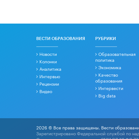
ВЕСТИ ОБРАЗОВАНИЯ
РУБРИКИ
Новости
Образовательная
политика
Колонки
Экономика
Аналитика
Качество
Интервью
образования
Рецензии
Интервести
Видео
Big data
2026 © Все права защищены. Вести образовани
Зарегистрировано Федеральной службой по над
Свидетельство о регистрации СМИ ЭЛ № ФС 77-