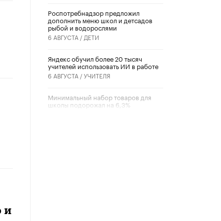
Роспотребнадзор предложил
дополнить меню школ и детсадов
рыбой и водорослями
6 АВГУСТА /
ДЕТИ
​Яндекс обучил более 20 тысяч
учителей использовать ИИ в работе
6 АВГУСТА /
УЧИТЕЛЯ
Минимальный набор товаров для
школы подорожал на 6,3%
5 АВГУСТА /
ШКОЛЬНИКИ
Вышел в свет новый номер научно-
публицистического журнала
«Образовательная политика» № 2
(2026)
3 ИЮЛЯ /
АНОНС
Школьники и студенты Москвы
почтили память героев Великой
Отечественной войны
 и
22 ИЮНЯ /
ГОРОДСКОЕ ОБРАЗОВАНИЕ