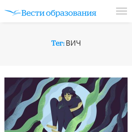
ВИЧ
Тег: