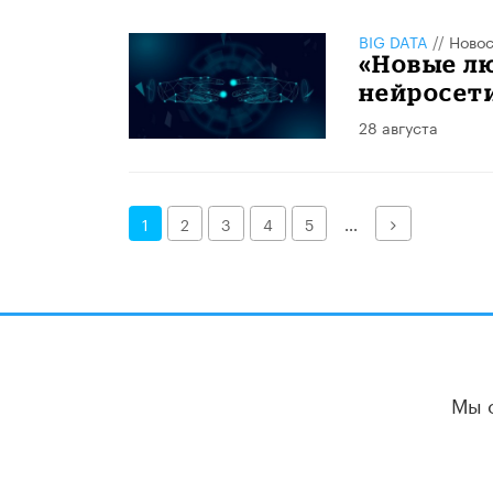
BIG DATA
//
Новос
«Новые лю
нейросети
28 августа
Далее
1
2
3
4
5
...
Мы 