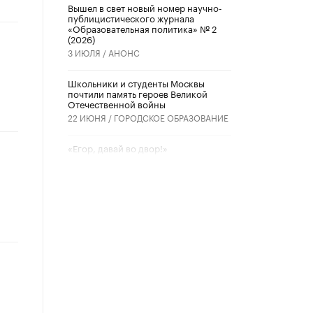
Вышел в свет новый номер научно-
публицистического журнала
«Образовательная политика» № 2
(2026)
3 ИЮЛЯ /
АНОНС
Школьники и студенты Москвы
почтили память героев Великой
Отечественной войны
22 ИЮНЯ /
ГОРОДСКОЕ ОБРАЗОВАНИЕ
«Егор, давай во двор!»
22 ИЮНЯ /
АНОНС
Из закона о регулировании ИИ
убрали запрет на иностранные
нейросети
22 ИЮНЯ /
BIG DATA
Рособрнадзор предупредил о трех
схемах мошенничества в период
сдачи ЕГЭ
19 ИЮНЯ /
ЕГЭ И ОГЭ