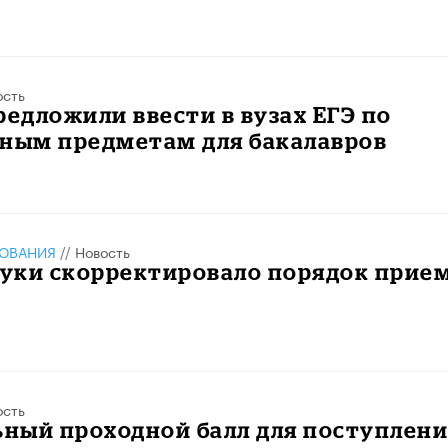
ость
редложили ввести в вузах ЕГЭ по
ьным предметам для бакалавров
ЗОВАНИЯ
//
Новость
уки скорректировало порядок прие
ость
ный проходной балл для поступлени