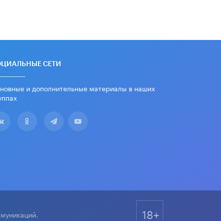
«Евгений Онегин» станет
обязательным для повторения в 10–
11-х классах
4 ИЮНЯ /
КАЧЕСТВО ОБРАЗОВАНИЯ
В Общественной палате предложили
шить школьную форму с учетом
ОЦИАЛЬНЫЕ СЕТИ
национальных традиций регионов
4 ИЮНЯ /
ШКОЛЬНИКИ
новные и дополнительные материалы в наших
уппах
В Госдуме предложили ввести
онлайн-формат для апелляций ЕГЭ
3 ИЮНЯ /
ЕГЭ И ОГЭ
​Яндекс выпустил бесплатный курс
по защите от ИИ-мошенничества
2 ИЮНЯ /
BIG DATA
В России начнут применять новые
подходы к разрешению конфликтов
в школах
2 ИЮНЯ /
ПОДРОСТКИ
18+
ммуникаций.
Академик РАН предупредил, что