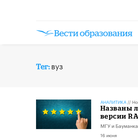
вуз
Тег:
АНАЛИТИКА
//
Но
Названы л
версии R
МГУ и Бауманка
16 июня