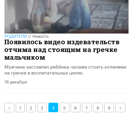
РОДИТЕЛИ
//
Новость
Появилось видео издевательств
отчима над стоящим на гречке
мальчиком
Мужчина заставлял ребёнка часами стоять коленями
на гречке в воспитательных целях.
16 декабря
Назад
Дале
1
2
3
4
5
6
7
8
9