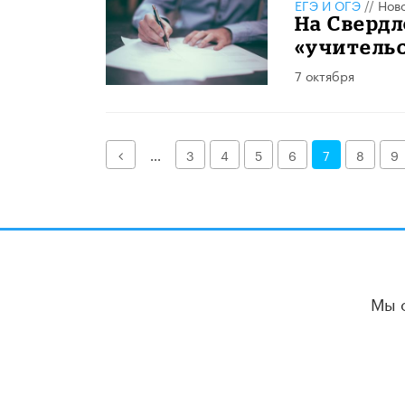
ЕГЭ И ОГЭ
//
Нов
На Сверд
«учитель
7 октября
Назад
...
3
4
5
6
7
8
9
Мы 