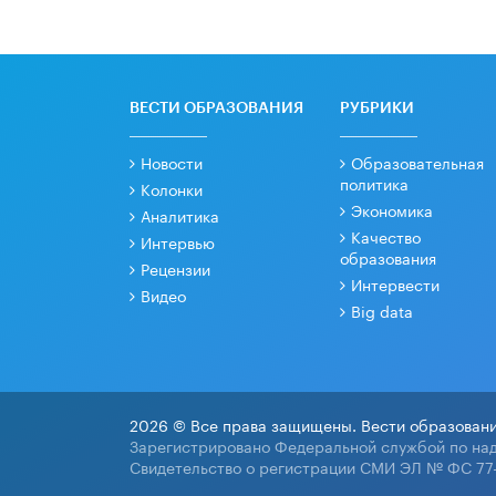
ВЕСТИ ОБРАЗОВАНИЯ
РУБРИКИ
Новости
Образовательная
политика
Колонки
Экономика
Аналитика
Качество
Интервью
образования
Рецензии
Интервести
Видео
Big data
2026 © Все права защищены. Вести образовани
Зарегистрировано Федеральной службой по над
Свидетельство о регистрации СМИ ЭЛ № ФС 77-