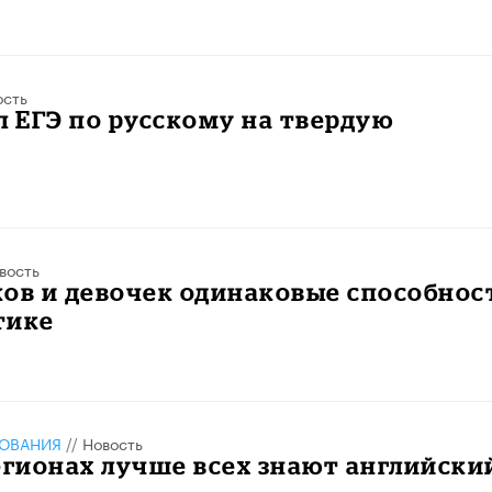
ость
л ЕГЭ по русскому на твердую
вость
ов и девочек одинаковые способнос
тике
ЗОВАНИЯ
//
Новость
егионах лучше всех знают английски