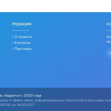
РЕДАКЦИЯ
С
О проекте
Ос
гр
Контакты
Партнеры
я. Издается с 2003 года
зору в сфере связи, информационных технологий и массовых ко
69792 от 18.05.2017