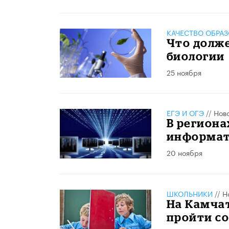
КАЧЕСТВО ОБРА
Что долже
биологии
25 ноября
ЕГЭ И ОГЭ
//
Нов
В региона
информат
20 ноября
ШКОЛЬНИКИ
//
Н
На Камча
пройти с