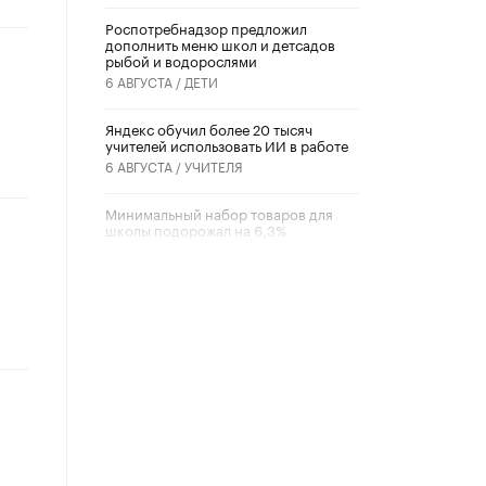
Роспотребнадзор предложил
дополнить меню школ и детсадов
рыбой и водорослями
6 АВГУСТА /
ДЕТИ
​Яндекс обучил более 20 тысяч
учителей использовать ИИ в работе
6 АВГУСТА /
УЧИТЕЛЯ
Минимальный набор товаров для
школы подорожал на 6,3%
5 АВГУСТА /
ШКОЛЬНИКИ
Вышел в свет новый номер научно-
публицистического журнала
«Образовательная политика» № 2
(2026)
3 ИЮЛЯ /
АНОНС
Школьники и студенты Москвы
почтили память героев Великой
Отечественной войны
22 ИЮНЯ /
ГОРОДСКОЕ ОБРАЗОВАНИЕ