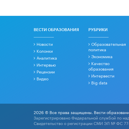
ВЕСТИ ОБРАЗОВАНИЯ
РУБРИКИ
Новости
Образовательная
политика
Колонки
Экономика
Аналитика
Качество
Интервью
образования
Рецензии
Интервести
Видео
Big data
2026 © Все права защищены. Вести образовани
Зарегистрировано Федеральной службой по над
Свидетельство о регистрации СМИ ЭЛ № ФС 77-