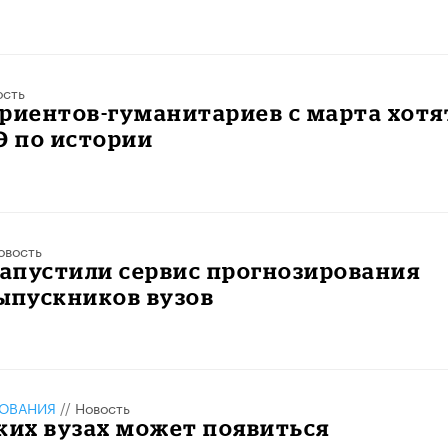
ость
риентов-гуманитариев с марта хотя
Э по истории
овость
запустили сервис прогнозирования
ыпускников вузов
ЗОВАНИЯ
//
Новость
ких вузах может появиться