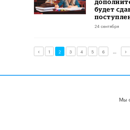
дополнит
будет сда
поступле
24 сентября
Назад
Д
1
2
3
4
5
6
...
Мы 