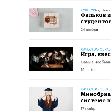
КУЛЬТУРА
//
Ново
Фальков з
студенто
24 ноября
КАЧЕСТВО ОБРА
Игра, кве
Самые необычны
19 ноября
КАЧЕСТВО ОБРА
Минобрнау
системе 
17 ноября