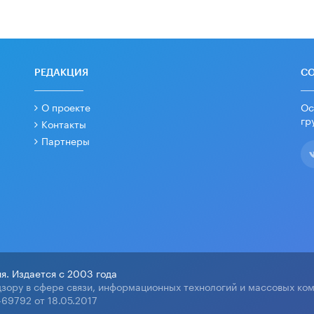
РЕДАКЦИЯ
С
О проекте
Ос
гр
Контакты
Партнеры
я. Издается с 2003 года
зору в сфере связи, информационных технологий и массовых ко
69792 от 18.05.2017