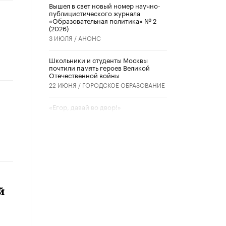
Вышел в свет новый номер научно-
публицистического журнала
«Образовательная политика» № 2
(2026)
3 ИЮЛЯ /
АНОНС
Школьники и студенты Москвы
почтили память героев Великой
Отечественной войны
22 ИЮНЯ /
ГОРОДСКОЕ ОБРАЗОВАНИЕ
«Егор, давай во двор!»
22 ИЮНЯ /
АНОНС
Из закона о регулировании ИИ
убрали запрет на иностранные
нейросети
22 ИЮНЯ /
BIG DATA
Рособрнадзор предупредил о трех
й
схемах мошенничества в период
сдачи ЕГЭ
19 ИЮНЯ /
ЕГЭ И ОГЭ