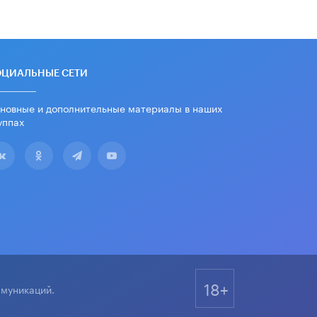
«Евгений Онегин» станет
обязательным для повторения в 10–
11-х классах
4 ИЮНЯ /
КАЧЕСТВО ОБРАЗОВАНИЯ
В Общественной палате предложили
ОЦИАЛЬНЫЕ СЕТИ
шить школьную форму с учетом
национальных традиций регионов
новные и дополнительные материалы в наших
4 ИЮНЯ /
ШКОЛЬНИКИ
уппах
В Госдуме предложили ввести
онлайн-формат для апелляций ЕГЭ
3 ИЮНЯ /
ЕГЭ И ОГЭ
​Яндекс выпустил бесплатный курс
по защите от ИИ-мошенничества
2 ИЮНЯ /
BIG DATA
В России начнут применять новые
подходы к разрешению конфликтов
в школах
18+
2 ИЮНЯ /
ПОДРОСТКИ
ммуникаций.
Академик РАН предупредил, что