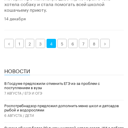
хотела собаку и стала помогать всей школой
кошачьему приюту.
14 декабря
Назад
Далее
1
2
3
4
5
6
7
8
НОВОСТИ
В Госдуме предложили отменить ЕГЭ из-за проблем с
поступлением в вузы
7 АВГУСТА /
ЕГЭ И ОГЭ
Роспотребнадзор предложил дополнить меню школ и детсадов
рыбой и водорослями
6 АВГУСТА /
ДЕТИ
​Яндекс обучил более 20 тысяч учителей использовать ИИ в работе