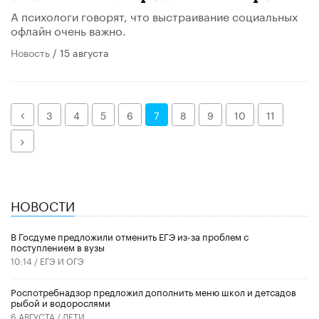
А психологи говорят, что выстраивание социальных
офлайн очень важно.
Новость
/ 15 августа
Назад
3
4
5
6
7
8
9
10
11
Далее
НОВОСТИ
В Госдуме предложили отменить ЕГЭ из-за проблем с
поступлением в вузы
10:14 /
ЕГЭ И ОГЭ
Роспотребнадзор предложил дополнить меню школ и детсадов
рыбой и водорослями
6 АВГУСТА /
ДЕТИ