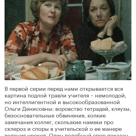
В первой серии перед нами открывается вся
картина подлой травли учителя – немолодой,
но интеллигентной и высокообразованной
Ольги Денисовны: воровство тетрадей, кляузы,
безосновательные обвинения, колкие
замечания коллег, скользкие намеки про
склероз и споры в учительской о ее манере
ведения уроков. Один подобный спор показан