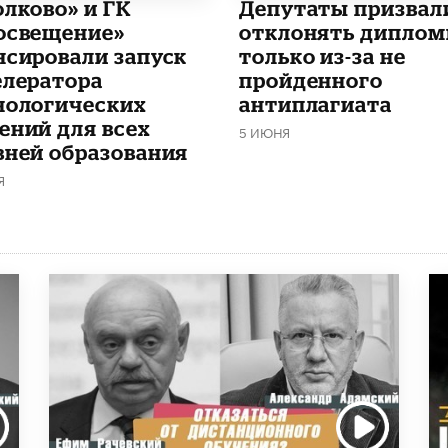
олково» и ГК
Депутаты призвал
освещение»
отклонять дипло
нсировали запуск
только из-за не
елератора
пройденного
нологических
антиплагиата
ений для всех
5 ИЮНЯ
вней образования
Я