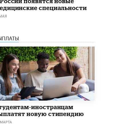
 России появятся новые
В Минобрнауки рассказали о новых
едицинские специальности
правилах приема в аспирантуру
 МАЯ
1 ИЮНЯ /
КАЧЕСТВО ОБРАЗОВАНИЯ
ЫПЛАТЫ
тудентам-иностранцам
ыплатят новую стипендию
 МАРТА