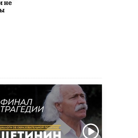
8 ИЮНЯ /
ЕГЭ И ОГЭ
и не
мы
Школа «СКОЛКА» и Госкорпорация
«Росатом» подписали соглашение о
сотрудничестве
8 ИЮНЯ /
ОБРАЗОВАТЕЛЬНАЯ ПОЛИТИКА
Депутаты призвали не отклонять
дипломы только из-за не пройденного
антиплагиата
5 ИЮНЯ /
ЧТО ПРОИСХОДИТ?
Минпросвещения просят добавить в
школьные учебники примеры женщин-
инженеров
5 ИЮНЯ /
УЧЕБНИКИ
Уличенный в списывании школьник
вернул себе призовое место на
олимпиаде через суд
5 ИЮНЯ /
ЧТО ПРОИСХОДИТ?
«Евгений Онегин» станет обязательным
для повторения в 10–11-х классах