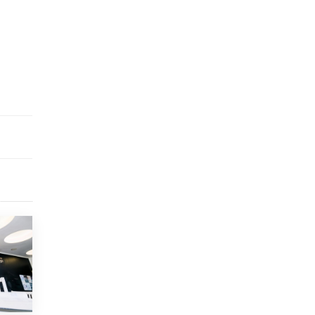
открыли в этом учебном году в Москве
10 ИЮНЯ /
ГОРОДСКОЕ ОБРАЗОВАНИЕ
Госдума приняла закон о детских SIM-
картах
10 ИЮНЯ /
ДЕТИ
Глава СПЧ предложил вернуть в школы
устные переходные экзамены
9 ИЮНЯ /
КАЧЕСТВО ОБРАЗОВАНИЯ
​Объединяя дошкольный мир
8 ИЮНЯ /
АНОНС
«Сколково» и ГК «Просвещение»
анонсировали запуск акселератора
технологических решений для всех
уровней образования
8 ИЮНЯ /
ЧТО ПРОИСХОДИТ?
Рособрнадзор ответил на жалобы
школьников на ошибки в ЕГЭ по
русскому