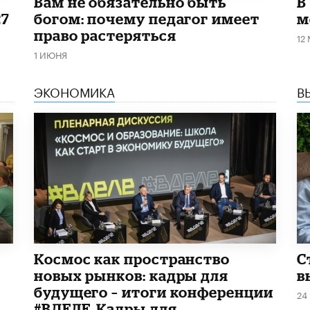
​Вам не обязательно быть
В
27
богом: почему педагог имеет
м
право растеряться
12
1 ИЮНЯ
ЭКОНОМИКА
В
Космос как пространство
С
новых рынков: кадры для
в
будущего – итоги конференции
24
#ВДЕЛЕ_Кадры для