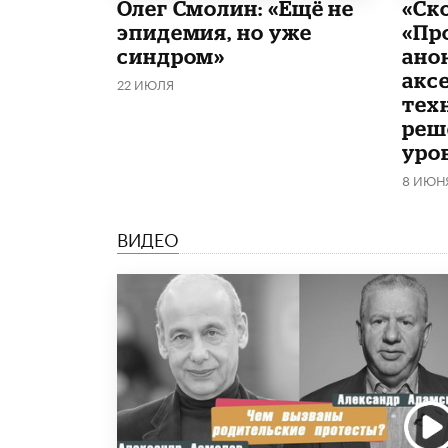
​Олег Смолин: «Ещё не
«Ск
эпидемия, но уже
«Пр
синдром»
ано
акс
22 ИЮЛЯ
тех
реш
уро
8 ИЮН
ВИДЕО