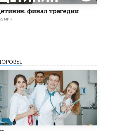
4 ИЮНЯ /
КАЧЕСТВО ОБРАЗОВАНИЯ
етинин: финал трагедии
В Общественной палате предложили
62 МИН.
шить школьную форму с учетом
национальных традиций регионов
4 ИЮНЯ /
ШКОЛЬНИКИ
В Госдуме предложили ввести онлайн-
формат для апелляций ЕГЭ
3 ИЮНЯ /
ЕГЭ И ОГЭ
ДОРОВЬЕ
​Яндекс выпустил бесплатный курс по
защите от ИИ-мошенничества
2 ИЮНЯ /
BIG DATA
В России начнут применять новые
подходы к разрешению конфликтов в
школах
2 ИЮНЯ /
ПОДРОСТКИ
Академик РАН предупредил, что
ChatGPT отучит школьников думать
1 ИЮНЯ /
ШКОЛЬНИКИ