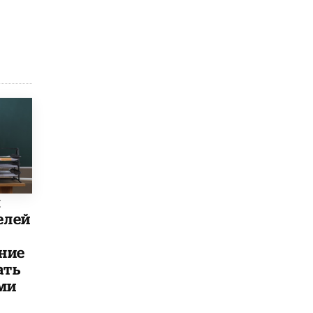
ы
елей
ние
ать
ми