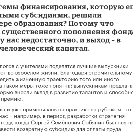
темы финансирования, которую е
тными субсидиями, решили
ере образования? Потому что
 существенного пополнения фонд
 нас недостаточно, и выход – в
 человеческий капитал.
алогов с учителями поделятся лучшие выпускники
от во взрослой жизни. Благодаря стремительному
едить жизненную траекторию того или иного
а такой меры тоже понятна: выпускникам предлага
торые внесли вклад в развитие талантов и способн
т премию.
ова и уже применялась на практике за рубежом, но 
нас – например, в период разработки стратегия
 году, когда Сергей Семёнович Собянин был назн
ввести возвратную субсидию для оплаты труда