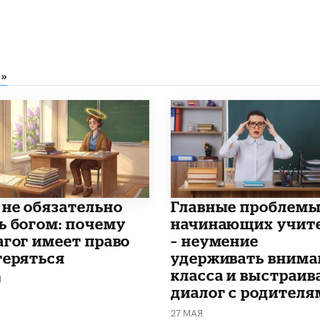
»
 не обязательно
Главные проблем
ь богом: почему
начинающих учит
агог имеет право
– неумение
теряться
удерживать внима
класса и выстраив
Я
диалог с родителя
27 МАЯ