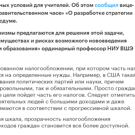
ных условий для учителей. Об этом
сообщил
вице-
авительственном часе» «О разработке стратегии
осдуме.
измы предлагаются для решения этой задачи,
еимуществах и рисках возможного нововведения
ям образования» ординарный профессор НИУ ВШЭ
рованном налогообложении, при котором часть на
ся на определенные нужды. Например, в США така
вания политических партий или науки, причем
бровольными, так и обязательными. Просто гражд
е цели пойдет часть его налогов. Следует отметить
оятельных людей с большими доходами и даже
имаются в соответствии с прогрессивной шкалой.
кая шкала, прозрачность налогообложения
оходов граждан становится все более доступной.