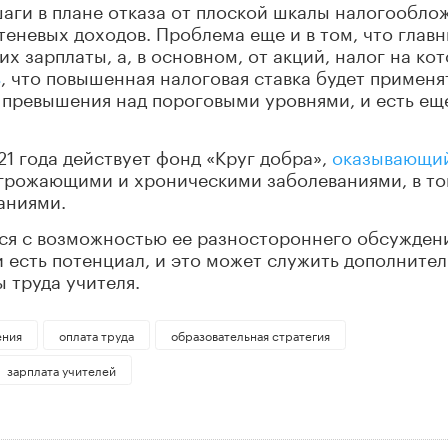
шаги в плане отказа от плоской шкалы налогообло
теневых доходов. Проблема еще и в том, что глав
их зарплаты, а, в основном, от акций, налог на ко
ь
, что повышенная налоговая ставка будет применя
ме превышения над пороговыми уровнями, и есть ещ
021 года действует фонд «Круг добра»,
оказывающи
грожающими и хроническими заболеваниями, в т
аниями.
ться с возможностью ее разностороннего обсужден
еи есть потенциал, и это может служить дополните
 труда учителя.
ния
оплата труда
образовательная стратегия
зарплата учителей