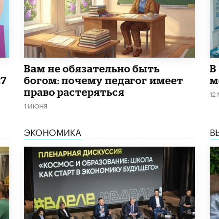
​Вам не обязательно быть
В
27
богом: почему педагог имеет
м
право растеряться
12
1 ИЮНЯ
ЭКОНОМИКА
В