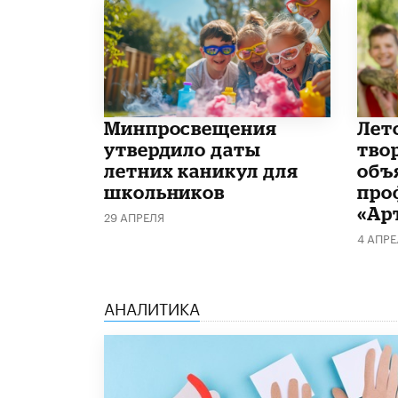
Минпросвещения
Лет
утвердило даты
тво
летних каникул для
объ
школьников
про
«Ар
29 АПРЕЛЯ
4 АПРЕ
АНАЛИТИКА