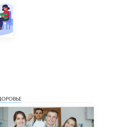
Рособрнадзор ответил на жалобы
школьников на ошибки в ЕГЭ по
русскому
8 ИЮНЯ /
ЕГЭ И ОГЭ
Школа «СКОЛКА» и Госкорпорация
«Росатом» подписали соглашение о
сотрудничестве
8 ИЮНЯ /
ОБРАЗОВАТЕЛЬНАЯ ПОЛИТИКА
Депутаты призвали не отклонять
дипломы только из-за не пройденного
антиплагиата
5 ИЮНЯ /
ЧТО ПРОИСХОДИТ?
Минпросвещения просят добавить в
школьные учебники примеры женщин-
ДОРОВЬЕ
инженеров
5 ИЮНЯ /
УЧЕБНИКИ
Уличенный в списывании школьник
вернул себе призовое место на
олимпиаде через суд