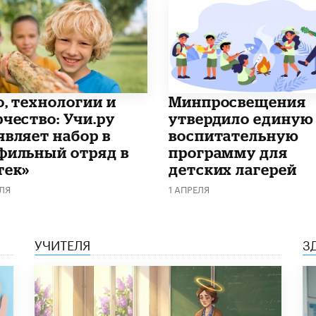
о, технологии и
Минпросвещения
рчество: Учи.ру
утвердило единую
являет набор в
воспитательную
фильный отряд в
программу для
тек»
детских лагерей
ЛЯ
1 АПРЕЛЯ
УЧИТЕЛЯ
З