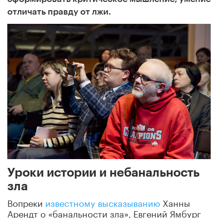
отличать правду от лжи.
Уроки истории и небанальность
зла
Вопреки
известному высказыванию
Ханны
Арендт
о «банальности зла», Евгений Ямбург