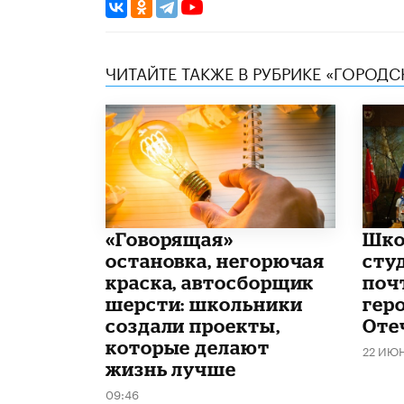
ЧИТАЙТЕ ТАКЖЕ В РУБРИКЕ «ГОРОД
​«Говорящая»
Шко
остановка, негорючая
сту
краска, автосборщик
поч
шерсти: школьники
гер
создали проекты,
Оте
которые делают
22 ИЮ
жизнь лучше
09:46