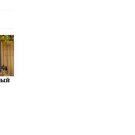
исторические объекты
11 ИЮНЯ /
ГОРОДСКОЕ ОБРАЗОВАНИЕ
​Почти 50 новых объектов образования
открыли в этом учебном году в Москве
10 ИЮНЯ /
ГОРОДСКОЕ ОБРАЗОВАНИЕ
Госдума приняла закон о детских SIM-
картах
10 ИЮНЯ /
ДЕТИ
Глава СПЧ предложил вернуть в школы
устные переходные экзамены
бый
9 ИЮНЯ /
КАЧЕСТВО ОБРАЗОВАНИЯ
​Объединяя дошкольный мир
8 ИЮНЯ /
АНОНС
«Сколково» и ГК «Просвещение»
анонсировали запуск акселератора
технологических решений для всех
уровней образования
8 ИЮНЯ /
ЧТО ПРОИСХОДИТ?