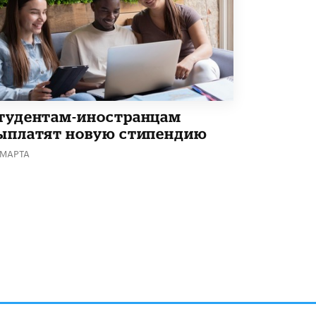
Академик РАН предупредил, что
ChatGPT отучит школьников думать
1 ИЮНЯ /
ШКОЛЬНИКИ
тудентам-иностранцам
ыплатят новую стипендию
 МАРТА