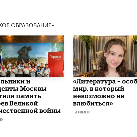
СКОЕ ОБРАЗОВАНИЕ»
льники и
​«Литература – осо
денты Москвы
мир, в который
тили память
невозможно не
оев Великой
влюбиться»
чественной войны
19 ИЮНЯ
НЯ