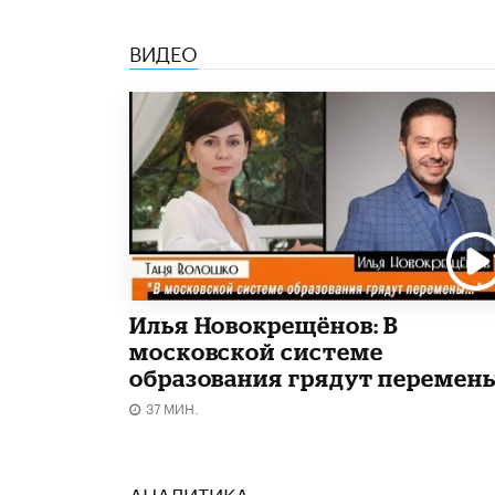
ВИДЕО
Илья Новокрещёнов: В
московской системе
образования грядут перемен
37 МИН.
АНАЛИТИКА