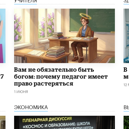
​Вам не обязательно быть
В
27
богом: почему педагог имеет
м
право растеряться
12
1 ИЮНЯ
ЭКОНОМИКА
В