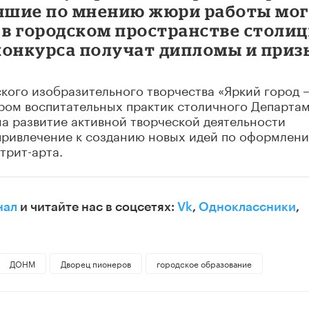
учшие по мнению жюри работы мо
в городском пространстве столиц
конкурса получат дипломы и приз
кого изобразительного творчества «Яркий город 
ром воспитательных практик столичного Департа
на развитие активной творческой деятельности
 привлечение к созданию новых идей по оформлен
трит-арта.
нал
и читайте нас в соцсетях:
Vk
,
Одноклассники
,
ДОНМ
Дворец пионеров
городское образование