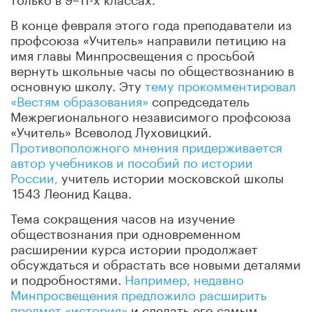
В конце февраля этого года преподаватели из
профсоюза «Учитель» направили петицию на
имя главы Минпросвещения с просьбой
вернуть школьные часы по обществознанию в
основную школу. Эту
тему прокомментировал
«Вестям образования»
сопредседатель
Межрегионального независимого профсоюза
«Учитель» Всеволод Луховицкий.
Противоположного мнения придерживается
автор учебников и пособий по истории
России,
учитель истории московской школы
1543 Леонид Кацва.
Тема сокращения часов на изучение
обществознания при одновременном
расширении курса истории продолжает
обсуждаться и обрастать все новыми деталями
и подробностями.
Например, недавно
Минпросвещения предложило расширить
предмет «история»
и сделать его самым