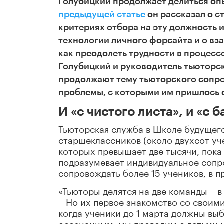
Голубицкий продолжает делиться опы
предыдущей статье
он рассказал о с
критериях отбора на эту должность 
технологии личного форсайта и о вз
как преодолеть трудности в процессе
Голубицкий и руководитель тьюторс
продолжают тему тьюторского сопров
проблемы, с которыми им пришлось с
И «с чистого листа», и «с 
Тьюторская служба в Школе будущего
старшеклассников (около двухсот уче
которых превышает две тысячи, пока
подразумевает индивидуальное сопр
сопровождать более 15 учеников, в 
«Тьюторы делятся на две команды – в 1
– Но их первое знакомство со своим
когда ученики до 1 марта должны вы
осознанным, мы проводим с детьми 