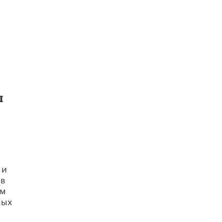
В Минобрнауки рассказали о новых
правилах приема в аспирантуру
1 ИЮНЯ /
КАЧЕСТВО ОБРАЗОВАНИЯ
ы
 и
 в
ем
ных