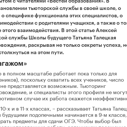
том с читателями «Вестей образования». В
тановлении тьюторской службы в своей школе, о
и о специфике функционала этих специалистов, о
аимодействии с родителями учащихся, а также о то
 этого взаимодействия. В этой статье Алексей
кой службы Школы будущего Татьяна Талецкая
ождения, раскрывая не только секреты успеха, н
толкнуться на этом пути.
багажом»
 в полном масштабе работает пока только для
ников), поскольку охватить всех учеников, число
 не представляется возможным. Тьюторинг
овождение, и специалисты этого профиля не могу
противном случае их работа окажется неэффективн
0-х и в 11-х классах, – рассказывает Татьяна Талец
и будущими подопечными начинается в 9-м классе,
брать предметы для сдачи ОГЭ. Чтобы выбор был
целенаправленную работу: организуем посещение