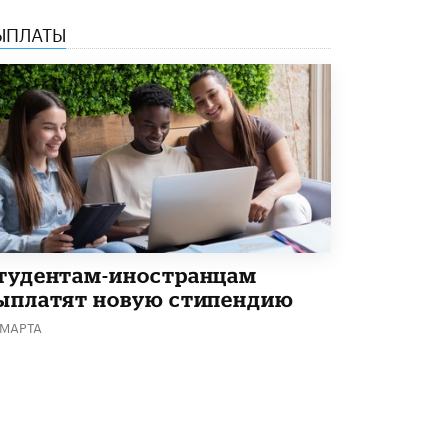
ЫПЛАТЫ
тудентам-иностранцам
ыплатят новую стипендию
 МАРТА