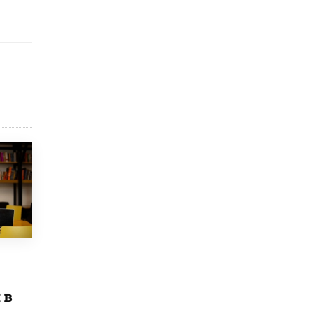
Рособрнадзор ответил на жалобы
школьников на ошибки в ЕГЭ по
русскому
8 ИЮНЯ /
ЕГЭ И ОГЭ
Школа «СКОЛКА» и Госкорпорация
«Росатом» подписали соглашение о
сотрудничестве
8 ИЮНЯ /
ОБРАЗОВАТЕЛЬНАЯ ПОЛИТИКА
Депутаты призвали не отклонять
дипломы только из-за не пройденного
антиплагиата
5 ИЮНЯ /
ЧТО ПРОИСХОДИТ?
Минпросвещения просят добавить в
школьные учебники примеры женщин-
инженеров
5 ИЮНЯ /
УЧЕБНИКИ
Уличенный в списывании школьник
вернул себе призовое место на
 в
олимпиаде через суд