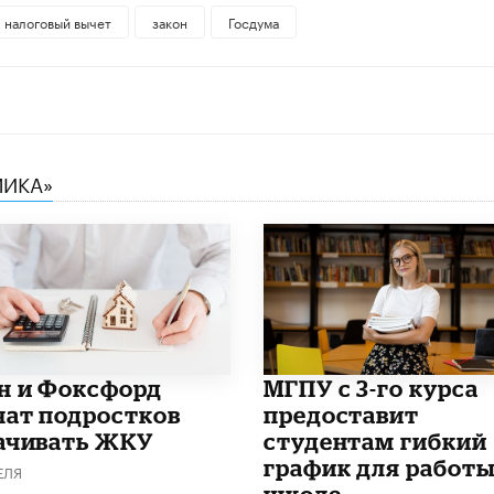
налоговый вычет
закон
Госдума
МИКА»
н и Фоксфорд
МГПУ с 3-го курса
чат подростков
предоставит
ачивать ЖКУ
студентам гибкий
график для работы
ЕЛЯ
школе