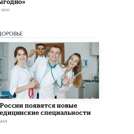
ыгодно»
Академик РАН предупредил, что
1 МИН.
ChatGPT отучит школьников думать
1 ИЮНЯ /
ШКОЛЬНИКИ
ДОРОВЬЕ
 России появятся новые
едицинские специальности
 МАЯ