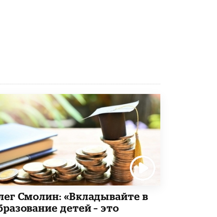
5 ИЮНЯ /
ЧТО ПРОИСХОДИТ?
«Евгений Онегин» станет обязательным
для повторения в 10–11-х классах
4 ИЮНЯ /
КАЧЕСТВО ОБРАЗОВАНИЯ
В Общественной палате предложили
шить школьную форму с учетом
национальных традиций регионов
4 ИЮНЯ /
ШКОЛЬНИКИ
В Госдуме предложили ввести онлайн-
формат для апелляций ЕГЭ
3 ИЮНЯ /
ЕГЭ И ОГЭ
​Яндекс выпустил бесплатный курс по
защите от ИИ-мошенничества
2 ИЮНЯ /
BIG DATA
В России начнут применять новые
подходы к разрешению конфликтов в
лег Смолин: «Вкладывайте в
школах
2 ИЮНЯ /
ПОДРОСТКИ
бразование детей – это