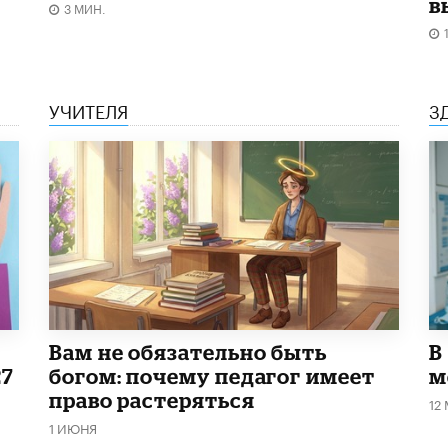
в
3 МИН.
УЧИТЕЛЯ
З
​Вам не обязательно быть
В
27
богом: почему педагог имеет
м
право растеряться
12
1 ИЮНЯ