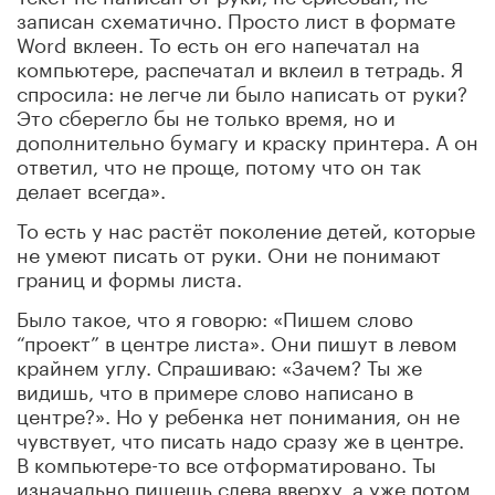
записан схематично. Просто лист в формате
Word вклеен. То есть он его напечатал на
компьютере, распечатал и вклеил в тетрадь. Я
спросила: не легче ли было написать от руки?
Это сберегло бы не только время, но и
дополнительно бумагу и краску принтера. А он
ответил, что не проще, потому что он так
делает всегда».
То есть у нас растёт поколение детей, которые
не умеют писать от руки. Они не понимают
границ и формы листа.
Было такое, что я говорю: «Пишем слово
“проект” в центре листа». Они пишут в левом
крайнем углу. Спрашиваю: «Зачем? Ты же
видишь, что в примере слово написано в
центре?». Но у ребенка нет понимания, он не
чувствует, что писать надо сразу же в центре.
В компьютере-то все отформатировано. Ты
изначально пишешь слева вверху, а уже потом