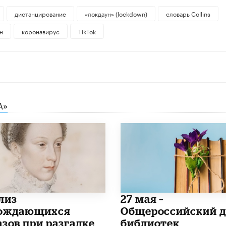
дистанцирование
«локдаун» (lockdown)
словарь Collins
н
коронавирус
TikTok
А»
лиз
​27 мая –
ождающихся
Общероссийский д
азов при разгадке
библиотек