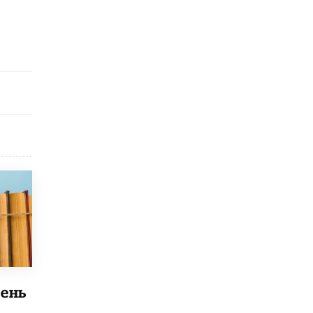
исторические объекты
11 ИЮНЯ /
ГОРОДСКОЕ ОБРАЗОВАНИЕ
​Почти 50 новых объектов образования
открыли в этом учебном году в Москве
10 ИЮНЯ /
ГОРОДСКОЕ ОБРАЗОВАНИЕ
Госдума приняла закон о детских SIM-
картах
10 ИЮНЯ /
ДЕТИ
Глава СПЧ предложил вернуть в школы
устные переходные экзамены
9 ИЮНЯ /
КАЧЕСТВО ОБРАЗОВАНИЯ
​Объединяя дошкольный мир
8 ИЮНЯ /
АНОНС
«Сколково» и ГК «Просвещение»
анонсировали запуск акселератора
технологических решений для всех
ень
уровней образования
8 ИЮНЯ /
ЧТО ПРОИСХОДИТ?