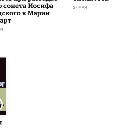
го сонета Иосифа
27 МАЯ
дского к Марии
арт
НЯ
я