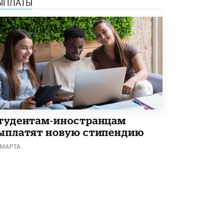
ЫПЛАТЫ
Академик РАН предупредил, что
ChatGPT отучит школьников думать
1 ИЮНЯ /
ШКОЛЬНИКИ
тудентам-иностранцам
ыплатят новую стипендию
 МАРТА