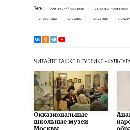
Теги:
британский словарь
самоизолироваться
слово года
словарь
пандемия
локдау
ЧИТАЙТЕ ТАКЖЕ В РУБРИКЕ «КУЛЬТУР
​Окказиональные
Ана
школьные музеи
нар
Москвы
обр