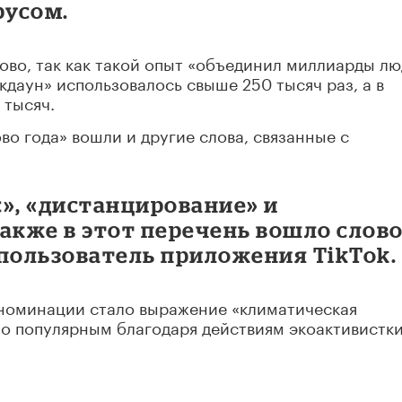
русом.
ово, так как такой опыт «объединил миллиарды л
окдаун» использовалось свыше 250 тысяч раз, а в
 тысяч.
во года» вошли и другие слова, связанные с
», «дистанцирование» и
акже в этот перечень вошло слов
 пользователь приложения TikTok.
 номинации стало выражение «климатическая
тало популярным благодаря действиям экоактивистк