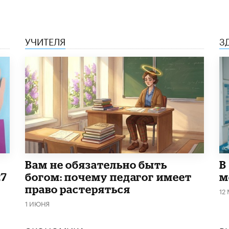
УЧИТЕЛЯ
З
​Вам не обязательно быть
В
27
богом: почему педагог имеет
м
право растеряться
12
1 ИЮНЯ