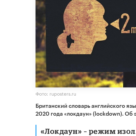
Фото: ruposters.ru
Британский словарь английского язык
2020 года «локдаун» (lockdown). Об э
«Локдаун» – режим изол