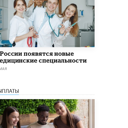
Академик РАН предупредил, что
ChatGPT отучит школьников думать
1 ИЮНЯ /
ШКОЛЬНИКИ
 России появятся новые
едицинские специальности
 МАЯ
ЫПЛАТЫ