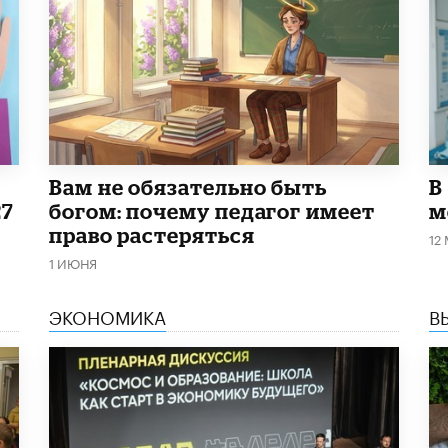
​Вам не обязательно быть
В
27
богом: почему педагог имеет
м
право растеряться
12
1 ИЮНЯ
ЭКОНОМИКА
В