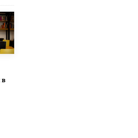
Рособрнадзор ответил на жалобы
школьников на ошибки в ЕГЭ по
русскому
8 ИЮНЯ /
ЕГЭ И ОГЭ
Школа «СКОЛКА» и Госкорпорация
«Росатом» подписали соглашение о
сотрудничестве
8 ИЮНЯ /
ОБРАЗОВАТЕЛЬНАЯ ПОЛИТИКА
Депутаты призвали не отклонять
дипломы только из-за не пройденного
антиплагиата
 в
5 ИЮНЯ /
ЧТО ПРОИСХОДИТ?
Минпросвещения просят добавить в
школьные учебники примеры женщин-
инженеров
5 ИЮНЯ /
УЧЕБНИКИ
Уличенный в списывании школьник
вернул себе призовое место на
олимпиаде через суд