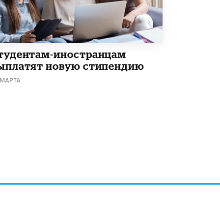
тудентам-иностранцам
ыплатят новую стипендию
 МАРТА