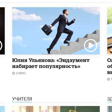
Юлия Ульянова: «Эндаумент
О
набирает популярность»
о
в
3 МИН.
УЧИТЕЛЯ
З