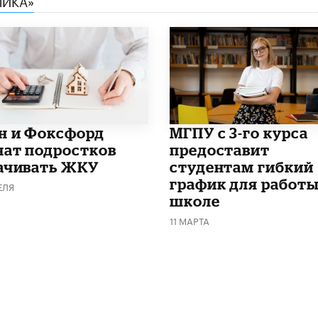
МИКА»
н и Фоксфорд
МГПУ с 3-го курса
чат подростков
предоставит
ачивать ЖКУ
студентам гибкий
график для работы
ЕЛЯ
школе
11 МАРТА