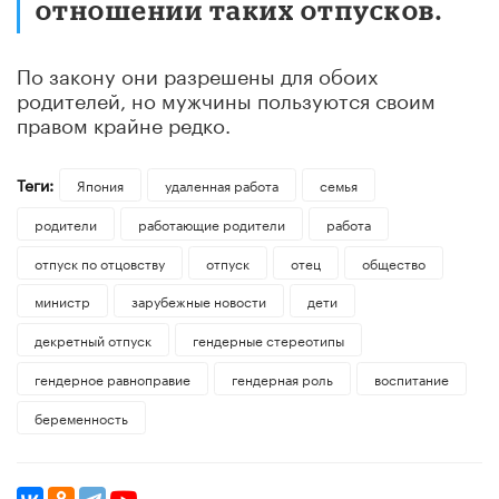
отношении таких отпусков.
По закону они разрешены для обоих
родителей, но мужчины пользуются своим
правом крайне редко.
Теги:
Япония
удаленная работа
семья
родители
работающие родители
работа
отпуск по отцовству
отпуск
отец
общество
министр
зарубежные новости
дети
декретный отпуск
гендерные стереотипы
гендерное равноправие
гендерная роль
воспитание
беременность