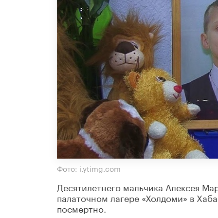
Фото: i.ytimg.com
Десятилетнего мальчика Алексея Мар
палаточном лагере «Холдоми» в Хаб
посмертно.