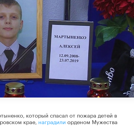
тыненко, который спасал от пожара детей в
аровском крае,
наградили
орденом Мужества