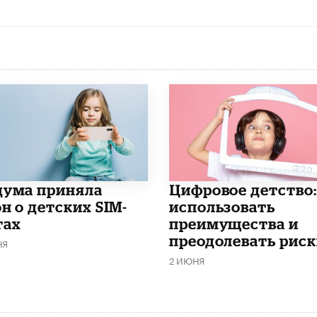
дума приняла
​Цифровое детство:
н о детских SIM-
использовать
тах
преимущества и
преодолевать риск
НЯ
2 ИЮНЯ