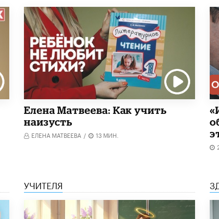
Елена Матвеева: Как учить
«
наизусть
о
э
ЕЛЕНА МАТВЕЕВА
/
13 МИН.
УЧИТЕЛЯ
З