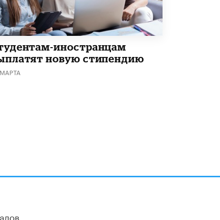
Академик РАН предупредил, что
ChatGPT отучит школьников думать
1 ИЮНЯ /
ШКОЛЬНИКИ
тудентам-иностранцам
ыплатят новую стипендию
 МАРТА
алов