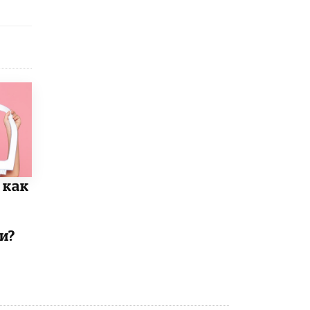
исторические объекты
11 ИЮНЯ /
ГОРОДСКОЕ ОБРАЗОВАНИЕ
​Почти 50 новых объектов образования
открыли в этом учебном году в Москве
10 ИЮНЯ /
ГОРОДСКОЕ ОБРАЗОВАНИЕ
Госдума приняла закон о детских SIM-
картах
10 ИЮНЯ /
ДЕТИ
Глава СПЧ предложил вернуть в школы
устные переходные экзамены
 как
9 ИЮНЯ /
КАЧЕСТВО ОБРАЗОВАНИЯ
​Объединяя дошкольный мир
8 ИЮНЯ /
АНОНС
и?
«Сколково» и ГК «Просвещение»
анонсировали запуск акселератора
технологических решений для всех
уровней образования
8 ИЮНЯ /
ЧТО ПРОИСХОДИТ?