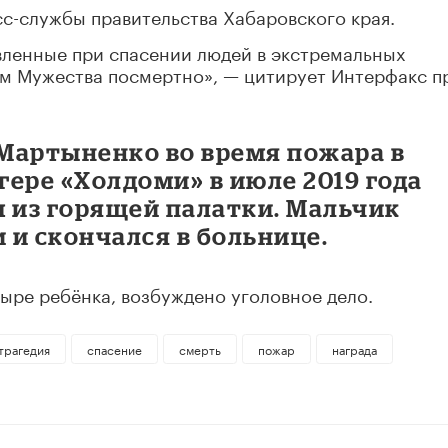
с-службы правительства Хабаровского края.
вленные при спасении людей в экстремальных
ом Мужества посмертно», — цитирует Интерфакс п
Мартыненко во время пожара в
ере «Холдоми» в июле 2019 года
м из горящей палатки. Мальчик
 и скончался в больнице.
тыре ребёнка, возбуждено уголовное дело.
трагедия
спасение
смерть
пожар
награда