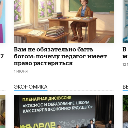
​Вам не обязательно быть
В
27
богом: почему педагог имеет
м
право растеряться
12
1 ИЮНЯ
ЭКОНОМИКА
В