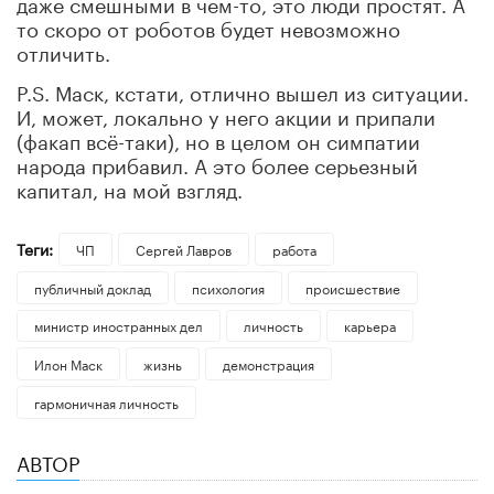
даже смешными в чем-то, это люди простят. А
то скоро от роботов будет невозможно
отличить.
P.S. Маск, кстати, отлично вышел из ситуации.
И, может, локально у него акции и припали
(факап всё-таки), но в целом он симпатии
народа прибавил. А это более серьезный
капитал, на мой взгляд.
Теги:
ЧП
Сергей Лавров
работа
публичный доклад
психология
происшествие
министр иностранных дел
личность
карьера
Илон Маск
жизнь
демонстрация
гармоничная личность
АВТОР