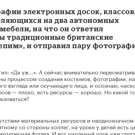
афии электронных досок, классов
еляющихся на два автономных
мебели, на что он ответил
 мы традиционные британские
епим», и отправил пару фотограф
ил: «Да уж...». А сейчас внимательно пересматри
ены процессом создания костюмов, фотографии, на
го взгляда или скучающего лица, и осознаю, наск
сов — плохо, есть ресурсы — хорошо. Но какой то
льзоваться?
сутствии материальных ресурсов и неоднозначном
ному со стороны коллег, на уроке у детей есть це
 интересная форма. И вот школьный урок уже спо