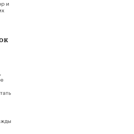
ор и
В Госдуме предложили запустить
программу «Выпускной кешбэк» для
их
тех, кто сдал ЕГЭ и ОГЭ
29 МАЯ /
ЕГЭ И ОГЭ
рок
,
те
тать
ажды