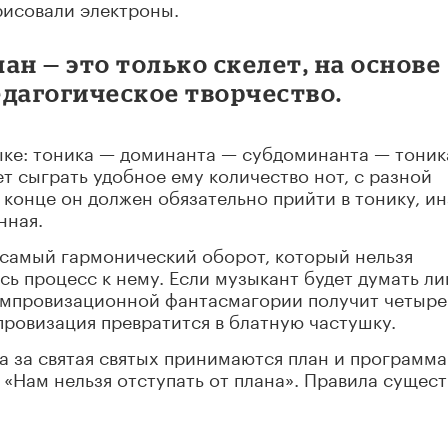
 рисовали электроны.
ан — это только скелет, на основе
едагогическое творчество.
ыке: тоника — доминанта — субдоминанта — тоник
т сыграть удобное ему количество нот, с разной
 конце он должен обязательно прийти в тонику, и
нная.
 самый гармонический оборот, который нельзя
есь процесс к нему. Если музыкант будет думать ли
импровизационной фантасмагории получит четыре
провизация превратится в блатную частушку.
да за святая святых принимаются план и программа
 «Нам нельзя отступать от плана». Правила сущест