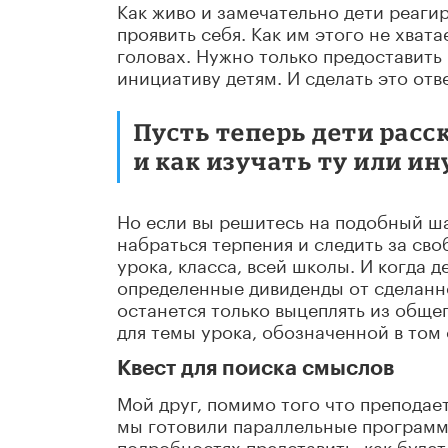
Как живо и замечательно дети реаг
проявить себя. Как им этого не хват
головах. Нужно только предоставить
инициативу детям. И сделать это отв
Пусть теперь дети расс
и как изучать ту или ин
Но если вы решитесь на подобный ша
набраться терпения и следить за св
урока, класса, всей школы. И когда 
определенные дивиденды от сделанно
останется только выцеплять из обще
для темы урока, обозначенной в том
Квест для поиска смыслов
Мой друг, помимо того что преподае
мы готовили параллельные программы,
подробностях представить, как будет