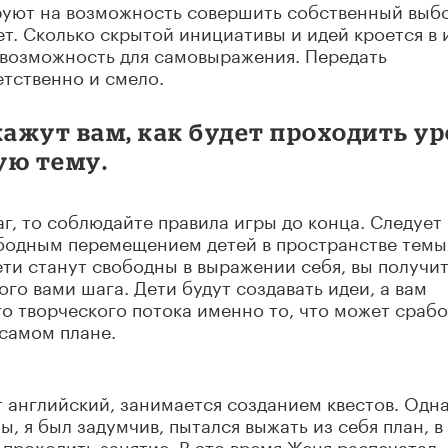
ируют на возможность совершить собственный выб
ает. Сколько скрытой инициативы и идей кроется в 
 возможность для самовыражения. Передать
етственно и смело.
кажут вам, как будет проходить у
ую тему.
г, то соблюдайте правила игры до конца. Следует
ободным перемещением детей в пространстве темы
дети станут свободны в выражении себя, вы получи
го вами шага. Дети будут создавать идеи, а вам
го творческого потока именно то, что может срабо
 самом плане.
т английский, занимается созданием квестов. Одн
 я был задумчив, пытался выжать из себя план, в
 проходить занятие. В это время Женя распечатал