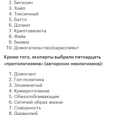
Биткоин
Хайп
Токсичный
Баттл
Допинг
Криптовалюта
Фейк
Безвиз
Домогательство/харассмент
Кроме того, эксперты выбрали пятнадцать
«протологизмов» (авторских неологизмов):
Домогант
Гоп-политика
Зломенитый
Кумироточение
Обеззлобливающее
Сетячий образ жизни
Соворность
Дармолюб