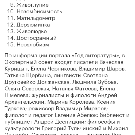
Живоглупие
Незомбисимость
Матильдометр
Дерзюминка
Живолюдье
Достосрамный
Неозлобизм
По информации портала «Год литературы», в
Экспертный совет входят писатели Вячеслав
Курицын, Елена Черникова, Владимир Шаров,
Татьяна Щербина; лингвисты Светлана
Друговейко-Должанская, Людмила Зубова,
Ольга Северская, Наталья Фатеева, Елена
Шмелева; журналисты и филологи Андрей
Архангельский, Марина Королева, Ксения
Туркова; режиссер Владимир Мирзоев;
филолог и педагог Евгения Абелюк; библеист и
публицист Андрей Десницкий; философы и
культурологи Григорий Тульчинский и Михаил
Эпштейн. Секретарь совета — лингвист Яна