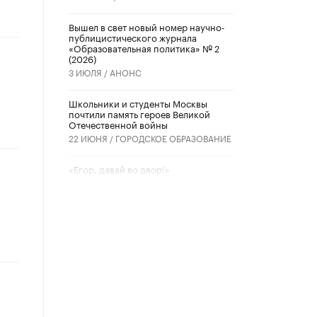
Вышел в свет новый номер научно-
публицистического журнала
«Образовательная политика» № 2
(2026)
3 ИЮЛЯ /
АНОНС
Школьники и студенты Москвы
почтили память героев Великой
Отечественной войны
22 ИЮНЯ /
ГОРОДСКОЕ ОБРАЗОВАНИЕ
«Егор, давай во двор!»
22 ИЮНЯ /
АНОНС
Из закона о регулировании ИИ
убрали запрет на иностранные
нейросети
22 ИЮНЯ /
BIG DATA
Рособрнадзор предупредил о трех
схемах мошенничества в период
сдачи ЕГЭ
19 ИЮНЯ /
ЕГЭ И ОГЭ