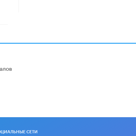
​Яндекс выпустил отчёт об
устойчивом развитии за 2025 год
17 ИЮНЯ /
АНАЛИТИКА
Московский выпускной на ВДНХ
соберет более 60 артистов
17 ИЮНЯ /
ГОРОДСКОЕ ОБРАЗОВАНИЕ
Названы лучшие российские вузы в
2026 году по версии RAEX
алов
16 ИЮНЯ /
АНАЛИТИКА
В России предложили ввести
обязательные уроки каллиграфии в
детских садах
11 ИЮНЯ /
ВОСПИТАНИЕ
​Как будущие реставраторы –
студенты столичного колледжа,
помогают восстанавливать
культурные и исторические объекты
11 ИЮНЯ /
ГОРОДСКОЕ ОБРАЗОВАНИЕ
ОЦИАЛЬНЫЕ СЕТИ