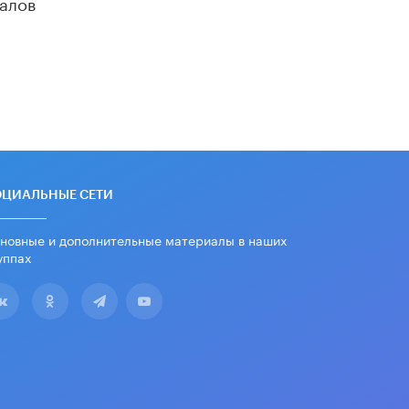
алов
школьные учебники примеры
женщин-инженеров
5 ИЮНЯ /
УЧЕБНИКИ
Уличенный в списывании школьник
вернул себе призовое место на
олимпиаде через суд
5 ИЮНЯ /
ЧТО ПРОИСХОДИТ?
«Евгений Онегин» станет
обязательным для повторения в 10–
11-х классах
ОЦИАЛЬНЫЕ СЕТИ
4 ИЮНЯ /
КАЧЕСТВО ОБРАЗОВАНИЯ
новные и дополнительные материалы в наших
В Общественной палате предложили
уппах
шить школьную форму с учетом
национальных традиций регионов
4 ИЮНЯ /
ШКОЛЬНИКИ
В Госдуме предложили ввести
онлайн-формат для апелляций ЕГЭ
3 ИЮНЯ /
ЕГЭ И ОГЭ
​Яндекс выпустил бесплатный курс