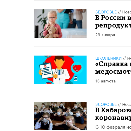
ЗДОРОВЬЕ
//
Нов
В России 
репродукт
29 января
ШКОЛЬНИКИ
//
Н
«Справка 
медосмот
13 августа
ЗДОРОВЬЕ
//
Нов
В Хабаров
коронави
С 10 февраля н