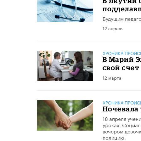
В Якутии 
подделав
Будущим педаго
12 апреля
ХРОНИКА ПРОИС
В Марий Э
свой счет
12 марта
ХРОНИКА ПРОИС
Ночевала 
18 апреля учен
уроках. Социал
вечером девочк
полицию.