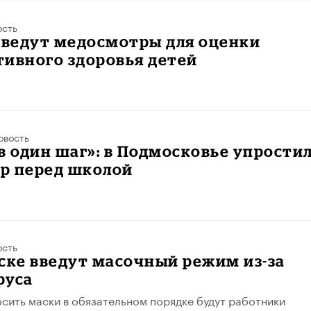
ость
введут медосмотры для оценки
ивного здоровья детей
овость
в один шаг»: в Подмосковье упрости
р перед школой
ость
ске введут масочный режим из-за
руса
осить маски в обязательном порядке будут работники