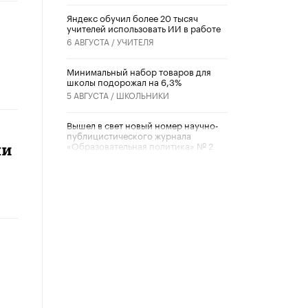
​Яндекс обучил более 20 тысяч
учителей использовать ИИ в работе
6 АВГУСТА /
УЧИТЕЛЯ
Минимальный набор товаров для
школы подорожал на 6,3%
5 АВГУСТА /
ШКОЛЬНИКИ
Вышел в свет новый номер научно-
публицистического журнала
«Образовательная политика» № 2
ли
(2026)
3 ИЮЛЯ /
АНОНС
Школьники и студенты Москвы
почтили память героев Великой
Отечественной войны
22 ИЮНЯ /
ГОРОДСКОЕ ОБРАЗОВАНИЕ
«Егор, давай во двор!»
22 ИЮНЯ /
АНОНС
Из закона о регулировании ИИ