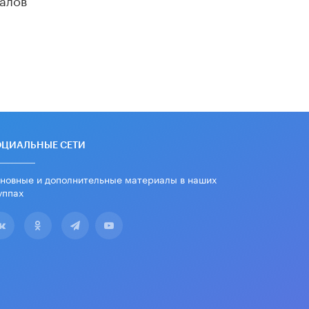
«Егор, давай во двор!»
22 ИЮНЯ /
АНОНС
Из закона о регулировании ИИ
убрали запрет на иностранные
нейросети
22 ИЮНЯ /
BIG DATA
Рособрнадзор предупредил о трех
схемах мошенничества в период
сдачи ЕГЭ
ОЦИАЛЬНЫЕ СЕТИ
19 ИЮНЯ /
ЕГЭ И ОГЭ
новные и дополнительные материалы в наших
​Яндекс выпустил отчёт об
уппах
устойчивом развитии за 2025 год
17 ИЮНЯ /
АНАЛИТИКА
Московский выпускной на ВДНХ
соберет более 60 артистов
17 ИЮНЯ /
ГОРОДСКОЕ ОБРАЗОВАНИЕ
Названы лучшие российские вузы в
2026 году по версии RAEX