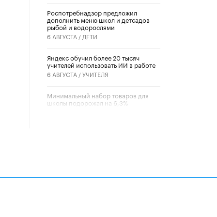
Роспотребнадзор предложил
дополнить меню школ и детсадов
рыбой и водорослями
6 АВГУСТА /
ДЕТИ
​Яндекс обучил более 20 тысяч
учителей использовать ИИ в работе
6 АВГУСТА /
УЧИТЕЛЯ
Минимальный набор товаров для
школы подорожал на 6,3%
5 АВГУСТА /
ШКОЛЬНИКИ
Вышел в свет новый номер научно-
публицистического журнала
«Образовательная политика» № 2
(2026)
3 ИЮЛЯ /
АНОНС
Школьники и студенты Москвы
почтили память героев Великой
Отечественной войны
22 ИЮНЯ /
ГОРОДСКОЕ ОБРАЗОВАНИЕ
алов