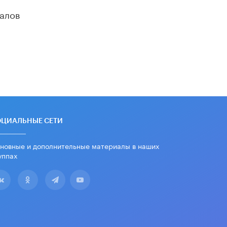
дипломы только из-за не
алов
пройденного антиплагиата
5 ИЮНЯ /
ЧТО ПРОИСХОДИТ?
Минпросвещения просят добавить в
школьные учебники примеры
женщин-инженеров
5 ИЮНЯ /
УЧЕБНИКИ
Уличенный в списывании школьник
вернул себе призовое место на
олимпиаде через суд
5 ИЮНЯ /
ЧТО ПРОИСХОДИТ?
ОЦИАЛЬНЫЕ СЕТИ
«Евгений Онегин» станет
новные и дополнительные материалы в наших
обязательным для повторения в 10–
11-х классах
уппах
4 ИЮНЯ /
КАЧЕСТВО ОБРАЗОВАНИЯ
В Общественной палате предложили
шить школьную форму с учетом
национальных традиций регионов
4 ИЮНЯ /
ШКОЛЬНИКИ