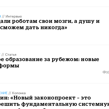
Н
//
Интервью
али роботам свои мозги, а душу и
 сможем дать никогда»
Т
//
Статья
е образование за рубежом: новые
 формы
1
ЕНИЕ
//
Колонка
ин: «Новый законопроект – это
решить фундаментальную системну