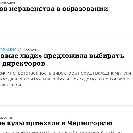
Колонка
ов неравенства в образовании
ЗОВАНИЯ
//
Новость
Новые люди» предложила выбирать
 директоров
силит ответственность директора перед гражданами, сня
ое давление и больше заботиться о детях, а не только о
азателей.
овость
е вузы приехали в Черногорию
в городах Никшиче и Подгорице (Черногория) на базе