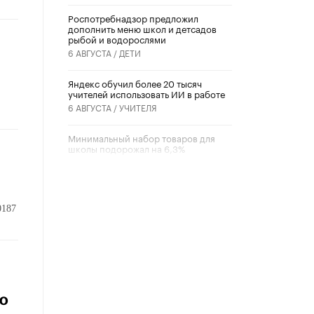
Роспотребнадзор предложил
дополнить меню школ и детсадов
рыбой и водорослями
6 АВГУСТА /
ДЕТИ
​Яндекс обучил более 20 тысяч
учителей использовать ИИ в работе
6 АВГУСТА /
УЧИТЕЛЯ
Минимальный набор товаров для
школы подорожал на 6,3%
5 АВГУСТА /
ШКОЛЬНИКИ
Вышел в свет новый номер научно-
публицистического журнала
0187
«Образовательная политика» № 2
(2026)
3 ИЮЛЯ /
АНОНС
Школьники и студенты Москвы
почтили память героев Великой
Отечественной войны
ю
22 ИЮНЯ /
ГОРОДСКОЕ ОБРАЗОВАНИЕ