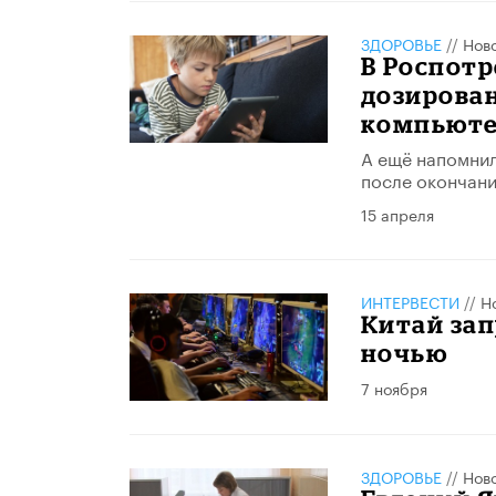
ЗДОРОВЬЕ
//
Нов
В Роспотр
дозирован
компьюте
А ещё напомнил
после окончани
15 апреля
ИНТЕРВЕСТИ
//
Н
Китай за
ночью
7 ноября
ЗДОРОВЬЕ
//
Нов