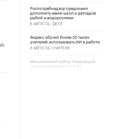
Роспотребнадзор предложил
дополнить меню школ и детсадов
рыбой и водорослями
6 АВГУСТА /
ДЕТИ
​Яндекс обучил более 20 тысяч
учителей использовать ИИ в работе
й,
6 АВГУСТА /
УЧИТЕЛЯ
Минимальный набор товаров для
школы подорожал на 6,3%
5 АВГУСТА /
ШКОЛЬНИКИ
Вышел в свет новый номер научно-
публицистического журнала
«Образовательная политика» № 2
(2026)
3 ИЮЛЯ /
АНОНС
Школьники и студенты Москвы
почтили память героев Великой
Отечественной войны
22 ИЮНЯ /
ГОРОДСКОЕ ОБРАЗОВАНИЕ