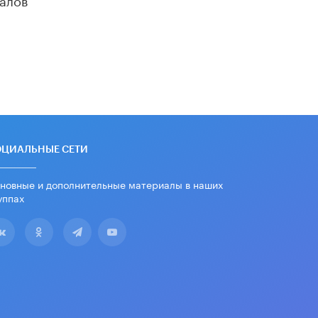
«Егор, давай во двор!»
22 ИЮНЯ /
АНОНС
Из закона о регулировании ИИ
убрали запрет на иностранные
нейросети
22 ИЮНЯ /
BIG DATA
Рособрнадзор предупредил о трех
схемах мошенничества в период
сдачи ЕГЭ
ОЦИАЛЬНЫЕ СЕТИ
19 ИЮНЯ /
ЕГЭ И ОГЭ
новные и дополнительные материалы в наших
​Яндекс выпустил отчёт об
уппах
устойчивом развитии за 2025 год
17 ИЮНЯ /
АНАЛИТИКА
Московский выпускной на ВДНХ
соберет более 60 артистов
17 ИЮНЯ /
ГОРОДСКОЕ ОБРАЗОВАНИЕ
Названы лучшие российские вузы в
2026 году по версии RAEX