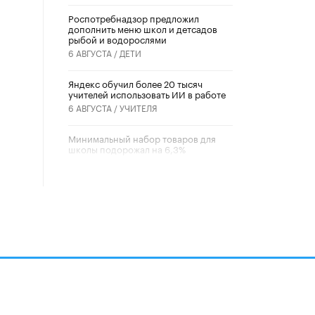
Роспотребнадзор предложил
дополнить меню школ и детсадов
рыбой и водорослями
6 АВГУСТА /
ДЕТИ
​Яндекс обучил более 20 тысяч
учителей использовать ИИ в работе
6 АВГУСТА /
УЧИТЕЛЯ
Минимальный набор товаров для
школы подорожал на 6,3%
5 АВГУСТА /
ШКОЛЬНИКИ
Вышел в свет новый номер научно-
публицистического журнала
«Образовательная политика» № 2
(2026)
3 ИЮЛЯ /
АНОНС
Школьники и студенты Москвы
почтили память героев Великой
Отечественной войны
22 ИЮНЯ /
ГОРОДСКОЕ ОБРАЗОВАНИЕ
алов