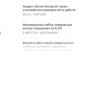
​Яндекс обучил более 20 тысяч
учителей использовать ИИ в работе
09:57 /
УЧИТЕЛЯ
Минимальный набор товаров для
школы подорожал на 6,3%
д
5 АВГУСТА /
ШКОЛЬНИКИ
Вышел в свет новый номер научно-
публицистического журнала
«Образовательная политика» № 2
(2026)
3 ИЮЛЯ /
АНОНС
Школьники и студенты Москвы
почтили память героев Великой
Отечественной войны
22 ИЮНЯ /
ГОРОДСКОЕ ОБРАЗОВАНИЕ
«Егор, давай во двор!»
22 ИЮНЯ /
АНОНС
Из закона о регулировании ИИ