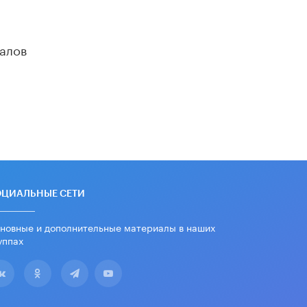
«Сколково» и ГК «Просвещение»
анонсировали запуск акселератора
технологических решений для всех
алов
уровней образования
8 ИЮНЯ /
ЧТО ПРОИСХОДИТ?
Рособрнадзор ответил на жалобы
школьников на ошибки в ЕГЭ по
русскому
8 ИЮНЯ /
ЕГЭ И ОГЭ
Школа «СКОЛКА» и Госкорпорация
«Росатом» подписали соглашение о
сотрудничестве
8 ИЮНЯ /
ОБРАЗОВАТЕЛЬНАЯ
ОЦИАЛЬНЫЕ СЕТИ
ПОЛИТИКА
новные и дополнительные материалы в наших
уппах
Депутаты призвали не отклонять
дипломы только из-за не
пройденного антиплагиата
5 ИЮНЯ /
ЧТО ПРОИСХОДИТ?
Минпросвещения просят добавить в