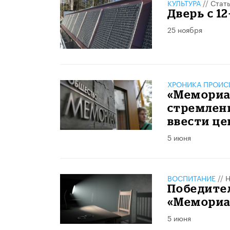
КУЛЬТУРА
//
Стат
Дверь с 1
25 ноября
ХРОНИКА ПРОИС
«Мемориал
стремлени
ввести це
5 июня
ВОСПИТАНИЕ
//
Н
Победите
«Мемориа
5 июня