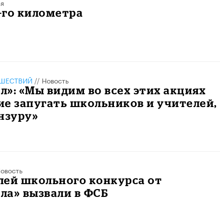
ья
2-го километра
ШЕСТВИЙ
//
Новость
»: «Мы видим во всех этих акциях
е запугать школьников и учителей,
нзуру»
овость
лей школьного конкурса от
ла» вызвали в ФСБ