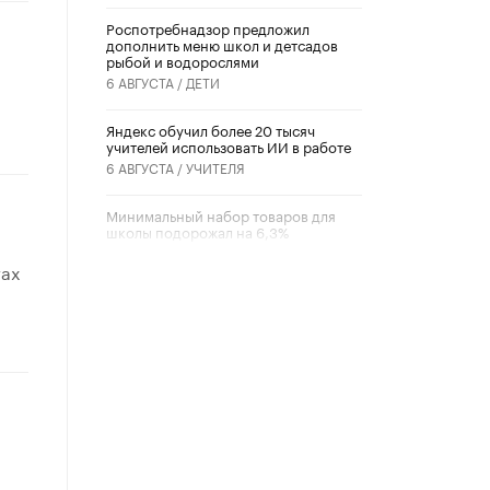
Роспотребнадзор предложил
дополнить меню школ и детсадов
рыбой и водорослями
6 АВГУСТА /
ДЕТИ
​Яндекс обучил более 20 тысяч
учителей использовать ИИ в работе
6 АВГУСТА /
УЧИТЕЛЯ
Минимальный набор товаров для
школы подорожал на 6,3%
5 АВГУСТА /
ШКОЛЬНИКИ
тах
Вышел в свет новый номер научно-
публицистического журнала
«Образовательная политика» № 2
(2026)
3 ИЮЛЯ /
АНОНС
Школьники и студенты Москвы
почтили память героев Великой
Отечественной войны
22 ИЮНЯ /
ГОРОДСКОЕ ОБРАЗОВАНИЕ